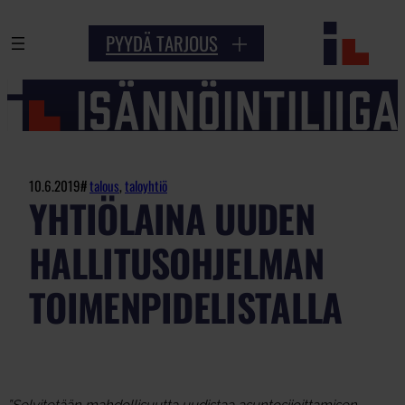
Siirry
PYYDÄ TARJOUS
sisältöön
10.6.2019
#
talous
, 
taloyhtiö
YHTIÖLAINA UUDEN
HALLITUSOHJELMAN
TOIMENPIDELISTALLA
”Selvitetään mahdollisuutta uudistaa asuntosijoittamisen