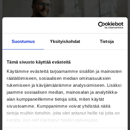
Suostumus
Yksityiskohdat
Tietoja
Tämä sivusto käyttää evästeitä
Käytämme evästeitä tarjoamamme sisällön ja mainosten
ISÄNNÖITSIJÄN KYMMENEN KÄSKYÄ TALOUDESTA
räätälöimiseen, sosiaalisen median ominaisuuksien
tukemiseen ja kävijämäärämme analysoimiseen. Lisäksi
jaamme sosiaalisen median, mainosalan ja analytiikka-
alan kumppaneillemme tietoja siitä, miten käytät
sivustoamme. Kumppanimme voivat yhdistää näitä
tietoja muihin tietoihin, joita olet antanut heille tai joita on
kerätty, kun olet käyttänyt heidän palvelujaan.
Valitsemalla "Yksityiskohdat" tai "Muokkaa" voit vaikuttaa