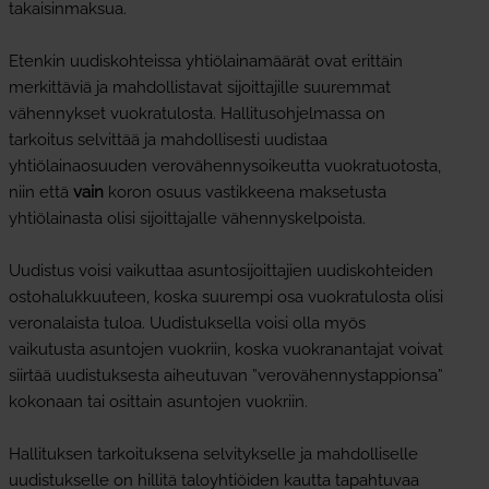
takaisinmaksua.
Etenkin uudiskohteissa yhtiölainamäärät ovat erittäin
merkittäviä ja mahdollistavat sijoittajille suuremmat
vähennykset vuokratulosta. Hallitusohjelmassa on
tarkoitus selvittää ja mahdollisesti uudistaa
yhtiölainaosuuden verovähennysoikeutta vuokratuotosta,
niin että
vain
koron osuus vastikkeena maksetusta
yhtiölainasta olisi sijoittajalle vähennyskelpoista.
Uudistus voisi vaikuttaa asuntosijoittajien uudiskohteiden
ostohalukkuuteen, koska suurempi osa vuokratulosta olisi
veronalaista tuloa. Uudistuksella voisi olla myös
vaikutusta asuntojen vuokriin, koska vuokranantajat voivat
siirtää uudistuksesta aiheutuvan ”verovähennystappionsa”
kokonaan tai osittain asuntojen vuokriin.
Hallituksen tarkoituksena selvitykselle ja mahdolliselle
uudistukselle on hillitä taloyhtiöiden kautta tapahtuvaa