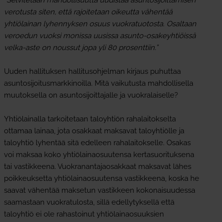
verotusta siten, että rajoitetaan oikeutta vähentää
yhtiölainan lyhennyksen osuus vuokratuotosta. Osaltaan
veroedun vuoksi monissa uusissa asunto-osakeyhtiöissä
velka-aste on noussut jopa yli 80 prosenttiin.”
Uuden hallituksen hallitusohjelman kirjaus puhuttaa
asuntosijoitusmarkkinoilla. Mitä vaikutusta mahdollisella
muutoksella on asuntosijoittajalle ja vuokralaiselle?
Yhtiölainalla tarkoitetaan taloyhtiön rahalaitokselta
ottamaa lainaa, jota osakkaat maksavat taloyhtiölle ja
taloyhtiö lyhentää sitä edelleen rahalaitokselle. Osakas
voi maksaa koko yhtiölainaosuutensa kertasuorituksena
tai vastikkeena. Vuokranantajaosakkaat maksavat lähes
poikkeuksetta yhtiölainaosuutensa vastikkeena, koska he
saavat vähentää maksetun vastikkeen kokonaisuudessa
saamastaan vuokratulosta, sillä edellytyksellä että
taloyhtiö ei ole rahastoinut yhtiölainaosuuksien