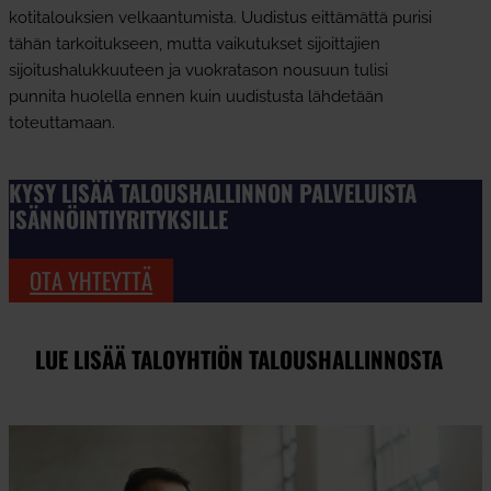
kotitalouksien velkaantumista. Uudistus eittämättä purisi
tähän tarkoitukseen, mutta vaikutukset sijoittajien
sijoitushalukkuuteen ja vuokratason nousuun tulisi
punnita huolella ennen kuin uudistusta lähdetään
toteuttamaan.
KYSY LISÄÄ TALOUSHALLINNON PALVELUISTA
ISÄNNÖINTIYRITYKSILLE
OTA YHTEYTTÄ
LUE LISÄÄ TALOYHTIÖN TALOUSHALLINNOSTA