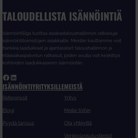
TALOUDELLISTA ISÄNNÖINTIÄ
Isännöintiliiga tuottaa asiakastaloushallinnon ratkaisuja
isännöintitoimistojen asiakkaille. Meidän kauttamme voit
hankkia laadukkaat ja ajantasaiset taloushallinnon ja
etäasiakaspalvelun ratkaisut, joiden avulla voit keskittyä
kohteiden laadukkaaseen isännöintiin.
Facebook
LinkedIn
ISÄNNÖINTIYRITYKSILLE
MEISTÄ
Referenssit
Yritys
Blogi
Meille töihin
Pyydä tarjous
Ota yhteyttä
Verkkolaskutustiedot