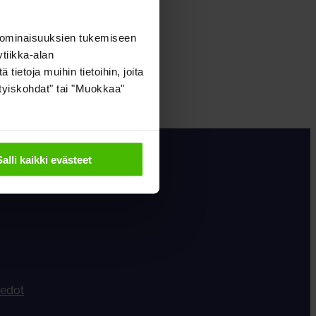
 ominaisuuksien tukemiseen
tiikka-alan
inteistöosakeyhtiöiden
ietoja muihin tietoihin, joita
sityiskohdat" tai "Muokkaa"
Salli kaikki evästeet
iedot