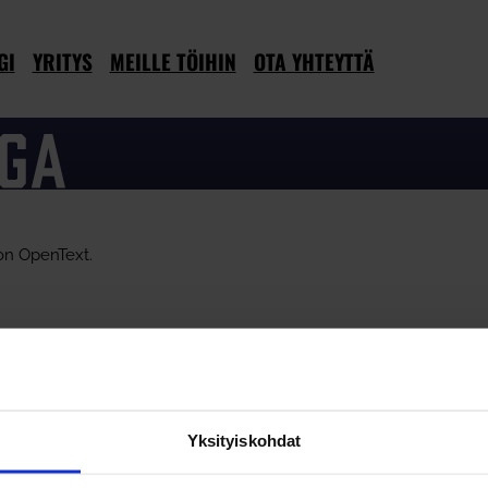
GI
YRITYS
MEILLE TÖIHIN
OTA YHTEYTTÄ
 on OpenText.
F muotoisen laskun osoitteeseen
fennoa.525168@erin.posti.com
Yksityiskohdat