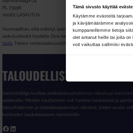
Isännöintiliiga Oy
Tämä sivusto käyttää eväste
PL 73596
00062 LASKUTUS
Käytämme evästeitä tarjoama
ja kävijämäärämme analysoim
Huomaathan, että esitetyt laskutusosoitetiedot koskevat vain Isä
kumppaneillemme tietoja siitä
laskutustiedot löydätte Oiva-taloyhtiösivun taloyhtiökohtaisilta 
olet antanut heille tai joita 
tästä
, Tieken verkkolaskuosoitteistosta tai voitte pyytää laskutu
voit vaikuttaa sallimiisi eväste
TALOUDELLISTA ISÄNNÖINT
Isännöintiliiga tuottaa asiakastaloushallinnon ratkaisuja isännöint
asiakkaille. Meidän kauttamme voit hankkia laadukkaat ja ajanta
taloushallinnon ja etäasiakaspalvelun ratkaisut, joiden avulla voi
kohteiden laadukkaaseen isännöintiin.
Facebook
LinkedIn