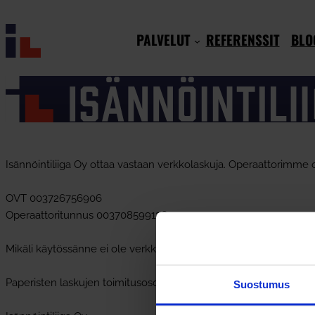
Siirry
sisältöön
PALVELUT
REFERENSSIT
BLO
Isännöintiliiga Oy ottaa vastaan verkkolaskuja. Operaattorimme
OVT 003726756906
Operaattoritunnus 003708599126
Mikäli käytössänne ei ole verkkolaskutusta voitte toimittaa PD
Paperisten laskujen toimitusosoite on.
Suostumus