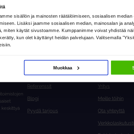
itä
mme sisällön ja mainosten räätälöimiseen, sosiaalisen median
iseen. Lisäksi jaamme sosiaalisen median, mainosalan ja analy
nnöintiliiga Oy:n laskuja. Isännöinnissämme olevien asunto- ja ki
, miten käytät sivustoamme. Kumppanimme voivat yhdistää näitä t
laskutustiedot kohdasta
on kerätty, kun olet käyttänyt heidän palvelujaan. Valitsemalla "Yk
sosoitteen sähköpostilla
info@isannointiliiga.fi
isiin.
Muokkaa
IÄ
ISÄNNÖINTIYRITYKSILLE
MEISTÄ
Referenssit
Yritys
itoimistojen
Blogi
Meille töihin
saiset
t keskittyä
Pyydä tarjous
Ota yhteyttä
Verkkolaskutust