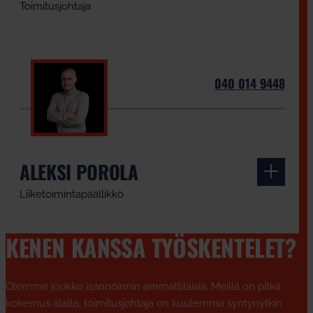
Toimitusjohtaja
040 014 9448
ALEKSI POROLA
Liiketoimintapäällikkö
KENEN KANSSA TYÖSKENTELET?
Olemme joukko isännöinnin ammattilaisia. Meillä on pitkä
kokemus alalta, toimitusjohtaja on kuulemma syntynytkin