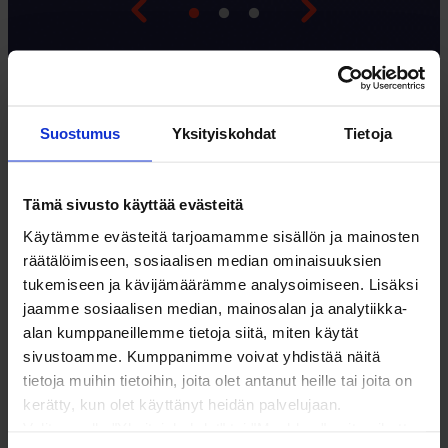
Suostumus
Yksityiskohdat
Tietoja
ISÄNNÖINTILIIGAN
Tämä sivusto käyttää evästeitä
Käytämme evästeitä tarjoamamme sisällön ja mainosten
MISSIO
räätälöimiseen, sosiaalisen median ominaisuuksien
tukemiseen ja kävijämäärämme analysoimiseen. Lisäksi
jaamme sosiaalisen median, mainosalan ja analytiikka-
alan kumppaneillemme tietoja siitä, miten käytät
sivustoamme. Kumppanimme voivat yhdistää näitä
EDELLÄKÄVIJYYS
tietoja muihin tietoihin, joita olet antanut heille tai joita on
kerätty, kun olet käyttänyt heidän palvelujaan.
Valitsemalla "Yksityiskohdat" tai "Muokkaa" voit vaikuttaa
Olemme sitoutuneet pysymään alamme kärjessä ja