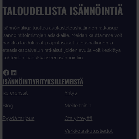
TALOUDELLISTA ISÄNNÖINTIÄ
Isännöintiliiga tuottaa asiakastaloushallinnon ratkaisuja
isännöintitoimistojen asiakkaille. Meidän kauttamme voit
hankkia laadukkaat ja ajantasaiset taloushallinnon ja
etäasiakaspalvelun ratkaisut, joiden avulla voit keskittyä
kohteiden laadukkaaseen isännöintiin.
Facebook
LinkedIn
ISÄNNÖINTIYRITYKSILLE
MEISTÄ
Referenssit
Yritys
Blogi
Meille töihin
Pyydä tarjous
Ota yhteyttä
Verkkolaskutustiedot