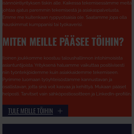
isännöintiyrityksen tiskin alle. Kaikessa tekemisessämme meitä
johtaa ajatus paremmin tekemisestä ja asiakaspalvelusta.
Emme me kuitenkaan ryppyotsaisia ole. Saatamme jopa olla
hauskimmat kumppanisi tai työkaverisi.
MITEN MEILLE PÄÄSEE TÖIHIN?
Iloinen joukkomme koostuu taloushallinnon intohimoisista
asiantuntijoista. Yrityksenä haluamme vaikuttaa positiivisesti
niin työntekijöidemme kuin asiakkaidemme tekemiseen.
Pyrimme luomaan työyhteisöstämme kannustavan ja
osallistavan, jotta sinä voit kasvaa ja kehittyä. Mukaan pääset
helposti. Tarvitset vain sähköpostiosoitteen ja LinkedIn-profiilin.
TULE MEILLE TÖIHIN