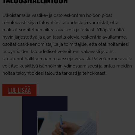
Ulkoistamalla vastike- ja ostoreskontran hoidon pidät
tehokkaasti kirjaa taloyhtiösi taloudesta ja varmistat, että
maksut suoritetaan oikea-aikaisesti ja tarkasti. Ylläpitämällä
hyvin järjestettyä ja ajan tasalla olevia reskontria avullamme,
osoitat osakkeenomistajille ja toimittajille, että otat hoitamiesi
taloyhtiöiden taloudelliset velvoitteet vakavasti ja olet
sitoutunut hallitsemaan resursseja viisaasti. Palvelumme avulla
voit itse keskittyä isännöinnin ydinosaamiseesi ja antaa meidän
hoitaa taloyhtiöidesi taloutta tarkasti ja tehokkaasti.
LUE LISÄÄ