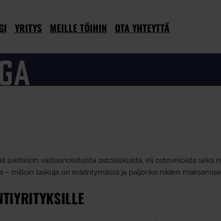
GI
YRITYS
MEILLE TÖIHIN
OTA YHTEYTTÄ
tää luettelon vastaanotetuista ostolaskuista, eli ostoveloista sekä 
a – milloin laskuja on erääntymässä ja paljonko niiden maksamiseen
TIYRITYKSILLE