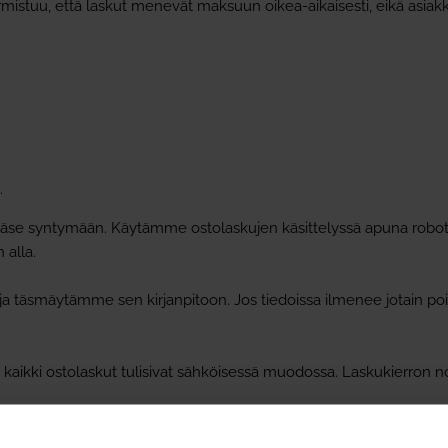
rmistuu, että laskut menevät maksuun oikea-aikaisesti, eikä asi
.
pääse syntymään. Käytämme ostolaskujen käsittelyssä apuna robotii
 alla.
a täsmäytämme sen kirjanpitoon. Jos tiedoissa ilmenee jotain p
 kaikki ostolaskut tulisivat sähköisessä muodossa. Laskukierron 
ytyksettä ja suunnitelmallisesti niin, ettei yhtiölle aiheudu tarpeet