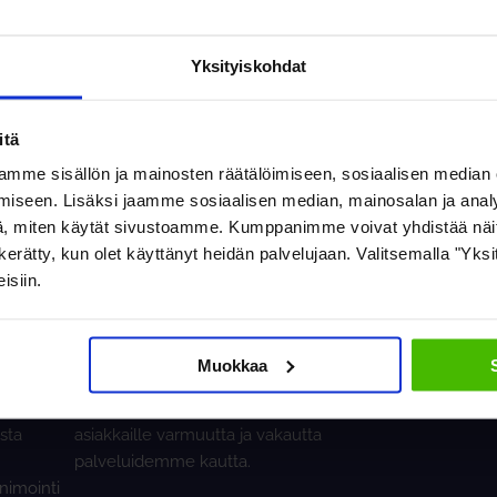
rkastaa isännöintikohteesi ostolaskujen tietojen oikeellisuus, per
a tapaamme toimia, että laskut on maksettu oikeaan aikaan ja kirjattu
Yksityiskohdat
itä
mme sisällön ja mainosten räätälöimiseen, sosiaalisen median
ALLINNON ULKOISTAM
iseen. Lisäksi jaamme sosiaalisen median, mainosalan ja analy
, miten käytät sivustoamme. Kumppanimme voivat yhdistää näitä t
on kerätty, kun olet käyttänyt heidän palvelujaan. Valitsemalla "Yk
isiin.
US
LUOTETTAVUUS
ua
Yritysmaailmassa luotettava
Muokkaa
ä ja
kumppani on arvossaan. Siksi meillä
a.
ensisijainen tavoite on tarjota
sta
asiakkaille varmuutta ja vakautta
palveluidemme kautta.
nimointi