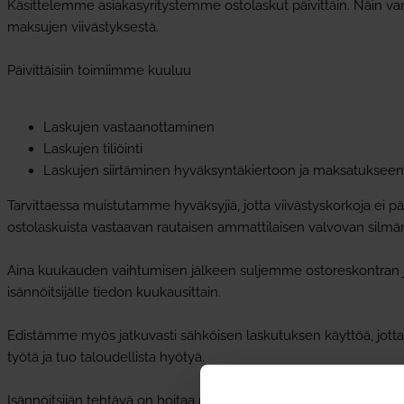
Käsittelemme asiakasyritystemme ostolaskut päivittäin. Näin va
maksujen viivästyksestä.
Päivittäisiin toimiimme kuuluu
Laskujen vastaanottaminen
Laskujen tiliöinti
Laskujen siirtäminen hyväksyntäkiertoon ja maksatukseen
Tarvittaessa muistutamme hyväksyjiä, jotta viivästyskorkoja ei 
ostolaskuista vastaavan rautaisen ammattilaisen valvovan silmän
Aina kuukauden vaihtumisen jälkeen suljemme ostoreskontran j
isännöitsijälle tiedon kuukausittain.
Edistämme myös jatkuvasti sähköisen laskutuksen käyttöä, jotta
työtä ja tuo taloudellista hyötyä.
Isännöitsijän tehtävä on hoitaa rahaliikennettä huolellisesti, viiv