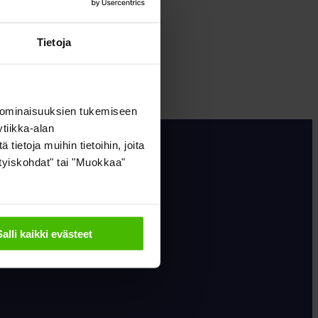
ustehtäväsi rahaliikenteen osalta
 niille kuuluville kirjanpidon
Tietoja
 ominaisuuksien tukemiseen
ISEN
EDUT
tiikka-alan
ietoja muihin tietoihin, joita
sityiskohdat" tai "Muokkaa"
Salli kaikki evästeet