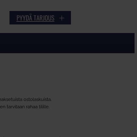
PYYDÄ TARJOUS
maksetuista ostolaskuista.
 tarvitaan rahaa tilille.