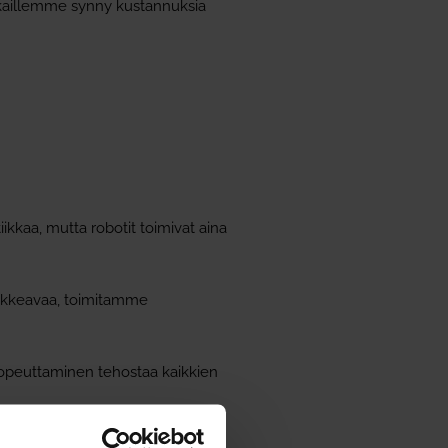
akkaillemme synny kustannuksia
kkaa, mutta robotit toimivat aina
oikkeavaa, toimitamme
nopeuttaminen tehostaa kaikkien
tomia viivästyskorko- ym.