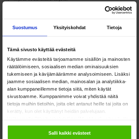
Suostumus
Yksityiskohdat
Tietoja
TALOUSHALLINNON
ULKOISTAMISEN
EDUT
Tämä sivusto käyttää evästeitä
Käytämme evästeitä tarjoamamme sisällön ja mainosten
räätälöimiseen, sosiaalisen median ominaisuuksien
HELPPOUS
tukemiseen ja kävijämäärämme analysoimiseen. Lisäksi
jaamme sosiaalisen median, mainosalan ja analytiikka-
Ulkoistaminen tarjoaa helppoutta kustannussäästöjen,
alan kumppaneillemme tietoja siitä, miten käytät
erikoisosaamisen ja joustavuuden avulla. Sinä voit
sivustoamme. Kumppanimme voivat yhdistää näitä
keskittyä ydinosaamiseesi ja jättää loput meille.
tietoja muihin tietoihin, joita olet antanut heille tai joita on
kerätty, kun olet käyttänyt heidän palvelujaan.
ENNUSTETTAVUUS
Valitsemalla "Yksityiskohdat" tai "Muokkaa" voit vaikuttaa
sallimiisi evästeisiin.
Salli kaikki evästeet
Ennustettavuus auttaa sinua tekemään tietoisia päätöksiä