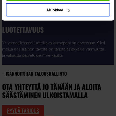
ja vähentämään epävarmuutta. Kilpailukykysi
varmistamisesta helpottuu, kun resurssien kohdistaminen
Muokkaa
ja riskien minimointi helpottuu.
LUOTETTAVUUS
Yritysmaailmassa luotettava kumppani on arvossaan. Siksi
meillä ensisijainen tavoite on tarjota asiakkaille varmuutta
ja vakautta palveluidemme kautta.
– ISÄNNÖITSIJÄN TALOUSHALLINTO
OTA YHTEYTTÄ JO TÄNÄÄN JA ALOITA
SÄÄSTÄMINEN ULKOISTAMALLA
PYYDÄ TARJOUS