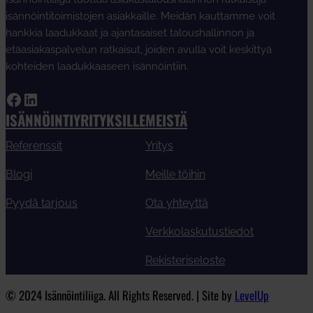
isännöintitoimistojen asiakkaille. Meidän kauttamme voit
hankkia laadukkaat ja ajantasaiset taloushallinnon ja
etäasiakaspalvelun ratkaisut, joiden avulla voit keskittyä
kohteiden laadukkaaseen isännöintiin.
Facebook
LinkedIn
ISÄNNÖINTIYRITYKSILLE
MEISTÄ
Referenssit
Yritys
Blogi
Meille töihin
Pyydä tarjous
Ota yhteyttä
Verkkolaskutustiedot
Rekisteriseloste
© 2024 Isännöintiliiga. All Rights Reserved. | Site by
LevelUp