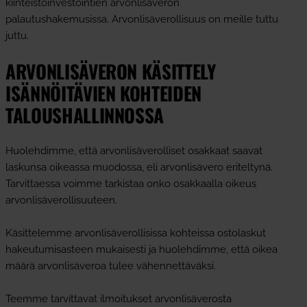
kiinteistöinvestointien arvonlisäveron
palautushakemusissa. Arvonlisäverollisuus on meille tuttu
juttu.
ARVONLISÄVERON KÄSITTELY
ISÄNNÖITÄVIEN KOHTEIDEN
TALOUSHALLINNOSSA
Huolehdimme, että arvonlisäverolliset osakkaat saavat
laskunsa oikeassa muodossa, eli arvonlisävero eriteltynä.
Tarvittaessa voimme tarkistaa onko osakkaalla oikeus
arvonlisäverollisuuteen.
Käsittelemme arvonlisäverollisissa kohteissa ostolaskut
hakeutumisasteen mukaisesti ja huolehdimme, että oikea
määrä arvonlisäveroa tulee vähennettäväksi.
Teemme tarvittavat ilmoitukset arvonlisäverosta