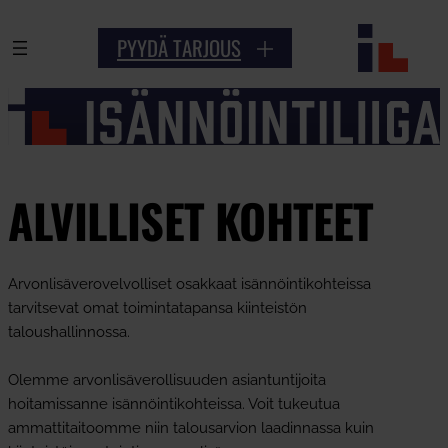
Siirry
PYYDÄ TARJOUS
sisältöön
ALVILLISET KOHTEET
Arvonlisäverovelvolliset osakkaat isännöintikohteissa
tarvitsevat omat toimintatapansa kiinteistön
taloushallinnossa.
Olemme arvonlisäverollisuuden asiantuntijoita
hoitamissanne isännöintikohteissa. Voit tukeutua
ammattitaitoomme niin talousarvion laadinnassa kuin