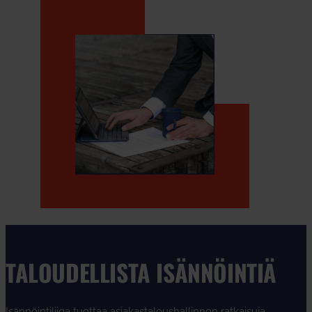
TALOUDELLISTA ISÄNNÖINTIÄ
Isännöintiliiga tuottaa asiakastaloushallinnon ratkaisuja