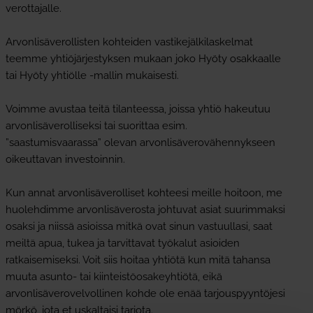
verottajalle.
Arvonlisäverollisten kohteiden vastikejälkilaskelmat
teemme yhtiöjärjestyksen mukaan joko Hyöty osakkaalle
tai Hyöty yhtiölle -mallin mukaisesti.
Voimme avustaa teitä tilanteessa, joissa yhtiö hakeutuu
arvonlisäverolliseksi tai suorittaa esim.
”saastumisvaarassa” olevan arvonlisäverovähennykseen
oikeuttavan investoinnin.
Kun annat arvonlisäverolliset kohteesi meille hoitoon, me
huolehdimme arvonlisäverosta johtuvat asiat suurimmaksi
osaksi ja niissä asioissa mitkä ovat sinun vastuullasi, saat
meiltä apua, tukea ja tarvittavat työkalut asioiden
ratkaisemiseksi. Voit siis hoitaa yhtiötä kun mitä tahansa
muuta asunto- tai kiinteistöosakeyhtiötä, eikä
arvonlisäverovelvollinen kohde ole enää tarjouspyyntöjesi
mörkö, jota et uskaltaisi tarjota.