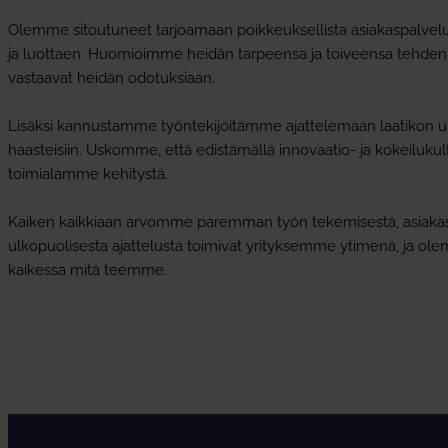
Olemme sitoutuneet tarjoamaan poikkeuksellista asiakaspalve
ja luottaen. Huomioimme heidän tarpeensa ja toiveensa tehden k
vastaavat heidän odotuksiaan.
Lisäksi kannustamme työntekijöitämme ajattelemaan laatikon ulk
haasteisiin. Uskomme, että edistämällä innovaatio- ja kokeilukul
toimialamme kehitystä.
Kaiken kaikkiaan arvomme paremman työn tekemisestä, asiakasp
ulkopuolisesta ajattelusta toimivat yrityksemme ytimenä, ja o
kaikessa mitä teemme.