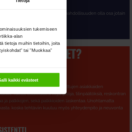
Tietoja
työskentely voi tarjota sinulle mahdollisuuden olla osa jotain
sä asioita paremmin.
 ominaisuuksien tukemiseen
MME
tiikka-alan
ietoja muihin tietoihin, joita
A TYÖSKENTELET?
sityiskohdat" tai "Muokkaa"
ANTUNTIJA
Salli kaikki evästeet
n asiantuntija vastaa hänelle osoitettujen asiakkaiden
uista. Tuotat asiakkaidesi kirjanpitoja, tilinpäätöksiä, reskontran
aa ja palkkojen, sekä palkkioiden laskentaa. Unohtamatta
siakasta. koska tehtäviin kuuluu myös yhteydenpito ja neuvonta
ISTENTTI