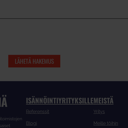
IÄ
ISÄNNÖINTIYRITYKSILLE
MEISTÄ
Referenssit
Yritys
itoimistojen
Blogi
Meille töihin
saiset