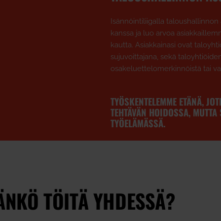
Isännöintiliigalla taloushallinnon
kanssa ja luo arvoa asiakkaillem
kautta. Asiakkainasi ovat taloyht
sujuvoittajana, sekä taloyhtiöide
osakeluettelomerkinnöistä tai va
TYÖSKENTELEMME ETÄNÄ, JOT
TEHTÄVÄN HOIDOSSA, MUTTA
TYÖELÄMÄSSÄ.
ÄNKÖ TÖITÄ YHDESSÄ?