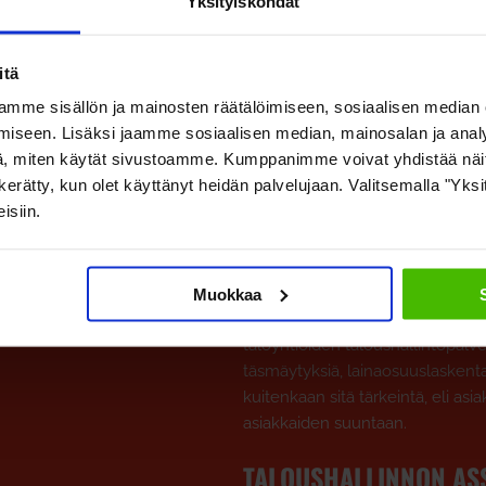
Yksityiskohdat
Kaiken kaikkiaan yrityksessämme 
itä
erityistä ja olla mukana tekemäs
mme sisällön ja mainosten räätälöimiseen, sosiaalisen median
TUTUSTU MYÖS ASIAKKAISII
iseen. Lisäksi jaamme sosiaalisen median, mainosalan ja analy
, miten käytät sivustoamme. Kumppanimme voivat yhdistää näitä t
KENEN KANSS
on kerätty, kun olet käyttänyt heidän palvelujaan. Valitsemalla "Yk
isiin.
TALOUSHALLINNON ASI
Muokkaa
Isännöintiliigalla taloushallinno
taloyhtiöiden taloushallintopalvel
täsmäytyksiä, lainaosuuslaskent
kuitenkaan sitä tärkeintä, eli a
asiakkaiden suuntaan.
TALOUSHALLINNON ASS