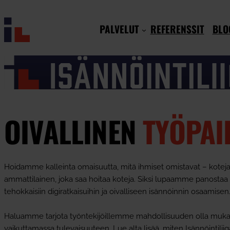
Siirry
sisältöön
PALVELUT
REFERENSSIT
BLO
OIVALLINEN
TYÖPAI
Hoidamme kalleinta omaisuutta, mitä ihmiset omistavat – kotej
ammattilainen, joka saa hoitaa koteja. Siksi lupaamme panostaa 
tehokkaisiin digiratkaisuihin ja oivalliseen isännöinnin osaamisen
Haluamme tarjota työntekijöillemme mahdollisuuden olla muk
vaikuttamassa tulevaisuuteen. Lue alta lisää, miten Isännöintiliiga