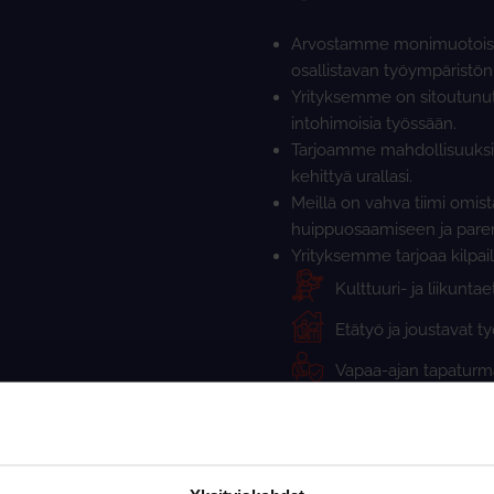
Arvostamme monimuotoisuu
osallistavan työympäristön
Yrityksemme on sitoutunut
intohimoisia työssään.
Tarjoamme mahdollisuuksia 
kehittyä urallasi.
Meillä on vahva tiimi omist
huippuosaamiseen ja par
Yrityksemme tarjoaa kilpail
Kulttuuri- ja liikuntae
Etätyö ja joustavat ty
Vapaa-ajan tapatur
Alan osaavimmat ja 
Tulospalkkaus
Laaja työterveyshuol