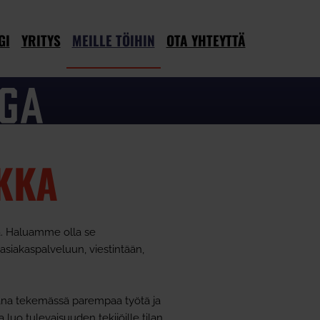
GI
YRITYS
MEILLE TÖIHIN
OTA YHTEYTTÄ
KKA
a. Haluamme olla se
asiakaspalveluun, viestintään,
.
ana tekemässä parempaa työtä ja
 luo tulevaisuuden tekijöille tilan