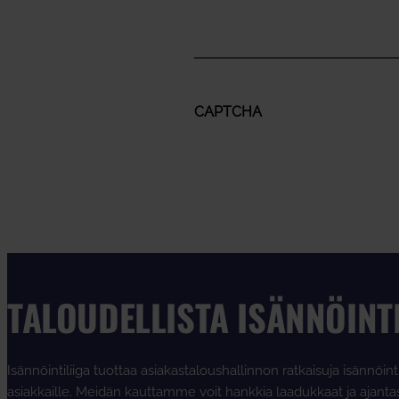
CAPTCHA
TALOUDELLISTA ISÄNNÖINT
Isännöintiliiga tuottaa asiakastaloushallinnon ratkaisuja isännöint
asiakkaille. Meidän kauttamme voit hankkia laadukkaat ja ajanta