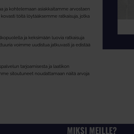
lua ja kohtelemaan asiakkaitamme arvostaen
ovasti töitä löytääksemme ratkaisuja, jotka
opuolella ja keksimään luovia ratkaisuja
ttuuria voimme uudistua jatkuvasti ja edistää
alvelun tarjoamisesta ja laatikon
lemme sitoutuneet noudattamaan näitä arvoja
MIKSI MEILLE?