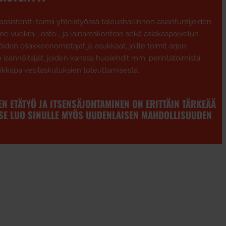
 assistentti toimii yhteistyössä taloushallinnon asiantuntijoiden
me vuokra-, osto-, ja lainareskontran sekä asiakaspalvelun
iöiden osakkeenomistajat ja asukkaat, joille toimit arjen
n isännöitsijät, joiden kanssa huolehdit mm. perintätoimista,
ikkapa vesilaskutuksien toteuttamisesta.
EN ETÄTYÖ JA ITSENSÄJOHTAMINEN ON ERITTÄIN TÄRKEÄÄ
 SE LUO SINULLE MYÖS UUDENLAISEN MAHDOLLISUUDEN