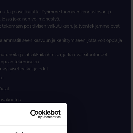
tta ja osallisuutta. Pyrimme luomaan kannustavan ja
, jossa jokainen voi menestyä.
 tekemään positiivisen vaikutuksen, ja työntekijämme ovat
ammatilliseen kasvuun ja kehittymiseen, jotta voit oppia ja
autuneita ja lahjakkaita ihmisiä, jotka ovat sitoutuneet
empaan tekemiseen.
ukykyiset palkat ja edut.
tu
öajat
mavakuutus
mukavimmat työkaverit
to