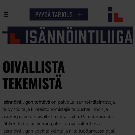
Siirry
PYYDÄ TARJOUS
sisältöön
OIVALLISTA
TEKEMISTÄ
Isännöintiliigan tehtävä
on palvella isännöintitoimistoja,
taloyhtiöitä ja kiinteistönomistajia taloushallinnon ja
asiakaspalvelun oivallisilla ratkaisuilla. Perustamisesta
lähtien taloushallinnon palvelut ovat olleet osa
Isännöintiliigan kovinta ydintä ja niitä tuottamassa ovat