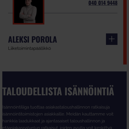
040 014 9448
ALEKSI POROLA
Liiketoimintapäällikkö
TALOUDELLISTA ISÄNNÖINTIÄ
Isännöintiliiga tuottaa asiakastaloushallinnon ratkaisuja
isännöintitoimistojen asiakkaille. Meidän kauttamme voit
hankkia laadukkaat ja ajantasaiset taloushallinnon ja
etäasiakaspalvelun ratkaisut, joiden avulla voit keskittyä