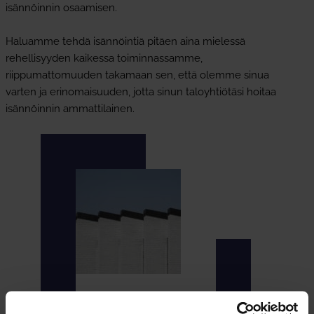
isännöinnin osaamisen.
Haluamme tehdä isännöintiä pitäen aina mielessä
rehellisyyden kaikessa toiminnassamme,
riippumattomuuden takamaan sen, että olemme sinua
varten ja erinomaisuuden, jotta sinun taloyhtiötäsi hoitaa
isännöinnin ammattilainen.