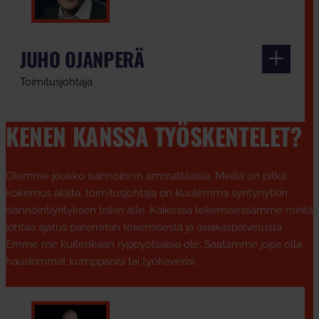
JUHO OJANPERÄ
Toimitusjohtaja
KENEN KANSSA TYÖSKENTELET?
Olemme joukko isännöinnin ammattilaisia. Meillä on pitkä
kokemus alalta, toimitusjohtaja on kuulemma syntynytkin
isännöintiyrityksen tiskin alle. Kaikessa tekemisessämme meitä
johtaa ajatus paremmin tekemisestä ja asiakaspalvelusta.
Emme me kuitenkaan ryppyotsaisia ole. Saatamme jopa olla
hauskimmat kumppanisi tai työkaverisi.