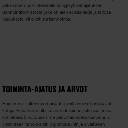
pitkä kokemus kiinteistöalalta kypsyttivät ajatuksen
isännöintitoimistosta, joka on alan edelläkävijä ja tarjoaa
laadukasta, eli oivallista isännöintiä.
TOIMINTA-AJATUS JA ARVOT
Hoidamme kalleinta omaisuutta, mitä ihmiset omistavat –
koteja. Haluamme olla se ammattilainen, joka saa hoitaa
kotitaloasi. Siksi lupaamme panostaa asiakaspalveluun,
viestintään, tehokkaisiin digiratkaisuihin ja oivalliseen