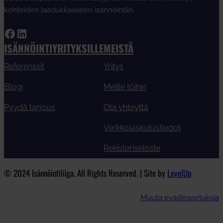
kohteiden laadukkaaseen isännöintiin.
Facebook
LinkedIn
ISÄNNÖINTIYRITYKSILLE
MEISTÄ
Referenssit
Yritys
Blogi
Meille töihin
Pyydä tarjous
Ota yhteyttä
Verkkolaskutustiedot
Rekisteriseloste
© 2024 Isännöintiliiga. All Rights Reserved. | Site by
LevelUp
Muuta evästeasetuksia