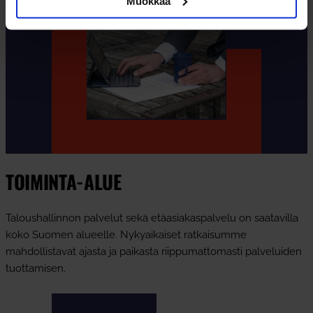
Muokkaa
TOIMINTA-ALUE
Taloushallinnon palvelut sekä etäasiakaspalvelu on saatavilla
koko Suomen alueelle. Nykyaikaiset ratkaisumme
mahdollistavat ajasta ja paikasta riippumattomasti palveluiden
tuottamisen.