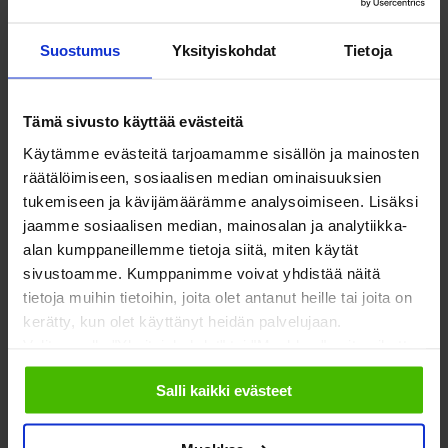
Suostumus
Yksityiskohdat
Tietoja
Tämä sivusto käyttää evästeitä
Käytämme evästeitä tarjoamamme sisällön ja mainosten
räätälöimiseen, sosiaalisen median ominaisuuksien
tukemiseen ja kävijämäärämme analysoimiseen. Lisäksi
– PAREMPAA TEKEMISTÄ JA ASIAKASPALVELUA
jaamme sosiaalisen median, mainosalan ja analytiikka-
TULE MUKAAN HYVÄÄN JOUKKOON.
alan kumppaneillemme tietoja siitä, miten käytät
sivustoamme. Kumppanimme voivat yhdistää näitä
PYYDÄ TARJOUS JO TÄNÄÄN
tietoja muihin tietoihin, joita olet antanut heille tai joita on
kerätty, kun olet käyttänyt heidän palvelujaan.
PYYDÄ TARJOUS
Valitsemalla "Yksityiskohdat" tai "Muokkaa" voit vaikuttaa
sallimiisi evästeisiin.
Salli kaikki evästeet