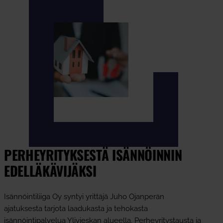
PERHEYRITYKSESTÄ ISÄNNÖINNIN
EDELLÄKÄVIJÄKSI
Isännöintiliiga Oy syntyi yrittäjä Juho Ojanperän
ajatuksesta tarjota laadukasta ja tehokasta
isännöintipalvelua Ylivieskan alueella. Perheyritystausta ja