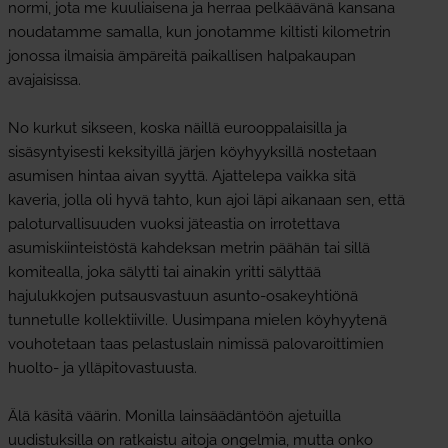
normi, jota me kuuliaisena ja herraa pelkäävänä kansana
noudatamme samalla, kun jonotamme kiltisti kilometrin
jonossa ilmaisia ämpäreitä paikallisen halpakaupan
avajaisissa.
No kurkut sikseen, koska näillä eurooppalaisilla ja
sisäsyntyisesti keksityillä järjen köyhyyksillä nostetaan
asumisen hintaa aivan syyttä. Ajattelepa vaikka sitä
kaveria, jolla oli hyvä tahto, kun ajoi läpi aikanaan sen, että
paloturvallisuuden vuoksi jäteastia on irrotettava
asumiskiinteistöstä kahdeksan metrin päähän tai sillä
komitealla, joka sälytti tai ainakin yritti sälyttää
hajulukkojen putsausvastuun asunto-osakeyhtiönä
tunnetulle kollektiiville. Uusimpana mielen köyhyytenä
vouhotetaan taas pelastuslain nimissä palovaroittimien
huolto- ja ylläpitovastuusta.
Älä käsitä väärin. Monilla lainsäädäntöön ajetuilla
uudistuksilla on ratkaistu aitoja ongelmia, mutta onko