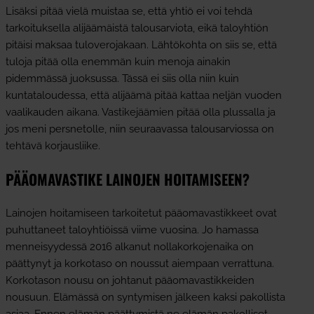
Lisäksi pitää vielä muistaa se, että yhtiö ei voi tehdä
tarkoituksella alijäämäistä talousarviota, eikä taloyhtiön
pitäisi maksaa tuloverojakaan. Lähtökohta on siis se, että
tuloja pitää olla enemmän kuin menoja ainakin
pidemmässä juoksussa. Tässä ei siis olla niin kuin
kuntataloudessa, että alijäämä pitää kattaa neljän vuoden
vaalikauden aikana. Vastikejäämien pitää olla plussalla ja
jos meni persnetolle, niin seuraavassa talousarviossa on
tehtävä korjausliike.
PÄÄOMAVASTIKE LAINOJEN HOITAMISEEN?
Lainojen hoitamiseen tarkoitetut pääomavastikkeet ovat
puhuttaneet taloyhtiöissä viime vuosina. Jo hamassa
menneisyydessä 2016 alkanut nollakorkojenaika on
päättynyt ja korkotaso on noussut aiempaan verrattuna.
Korkotason nousu on johtanut pääomavastikkeiden
nousuun. Elämässä on syntymisen jälkeen kaksi pakollista
asiaa. Ennen elämän päättymistä ne elämän pakolliset