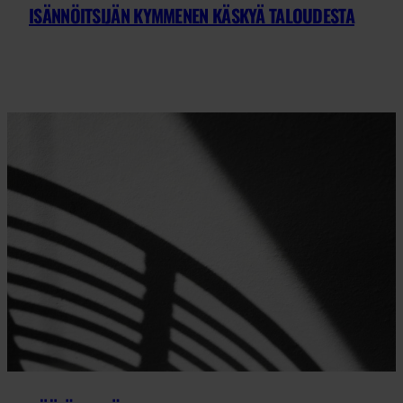
ISÄNNÖITSIJÄN KYMMENEN KÄSKYÄ TALOUDESTA