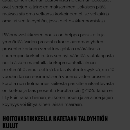
ovat verojen ja lainojen maksaminen. Jokaisen pitää
maksaa siis oma velkansa korkoineen oli se velkakirja
oma tai sen taloyhtiön, jossa olet osakkeenomistaja.
Pääomavastikkeiden nousu on helppo perustella ja
ymmärtää. Viiden prosentin korko aiemman yhden
prosentin korkoon verrattuna johtaa määrällisesti
suurempiin korkoihin. Jos sen nyt vääntää rautalangasta
noilla äsken mainituilla korkoprosenteilla ilman
miettimättä annuiteettejä tai tasalyhtenteisyyksiä, niin 10
vuoden lainan ensimmäisenä vuonna viiden prosentin
korolla noin kolmannes kaikesta pankille maksettavasta
on korkoa ja taas prosentin korolla noin 9/100. Tähän ei
liity kuin rahan hinnan, eli koron nousu ja se ainoa järjen
köyhyys voi liittyä siihen lainan määrään.
HOITOVASTIKKEELLA KATETAAN TALOYHTIÖN
KULUT