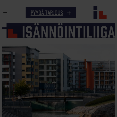
Siirry
PYYDÄ TARJOUS
sisältöön