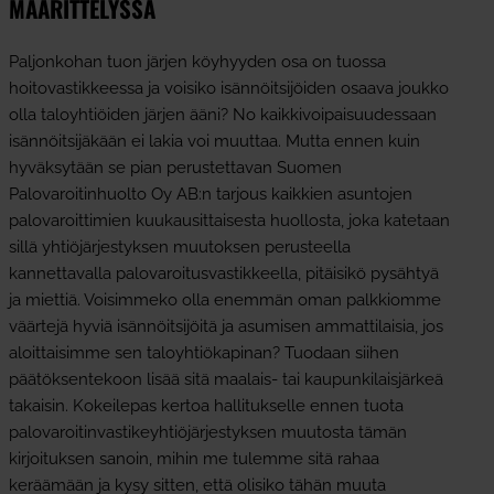
MÄÄRITTELYSSÄ
Paljonkohan tuon järjen köyhyyden osa on tuossa
hoitovastikkeessa ja voisiko isännöitsijöiden osaava joukko
olla taloyhtiöiden järjen ääni? No kaikkivoipaisuudessaan
isännöitsijäkään ei lakia voi muuttaa. Mutta ennen kuin
hyväksytään se pian perustettavan Suomen
Palovaroitinhuolto Oy AB:n tarjous kaikkien asuntojen
palovaroittimien kuukausittaisesta huollosta, joka katetaan
sillä yhtiöjärjestyksen muutoksen perusteella
kannettavalla palovaroitusvastikkeella, pitäisikö pysähtyä
ja miettiä. Voisimmeko olla enemmän oman palkkiomme
väärtejä hyviä isännöitsijöitä ja asumisen ammattilaisia, jos
aloittaisimme sen taloyhtiökapinan? Tuodaan siihen
päätöksentekoon lisää sitä maalais- tai kaupunkilaisjärkeä
takaisin. Kokeilepas kertoa hallitukselle ennen tuota
palovaroitinvastikeyhtiöjärjestyksen muutosta tämän
kirjoituksen sanoin, mihin me tulemme sitä rahaa
keräämään ja kysy sitten, että olisiko tähän muuta