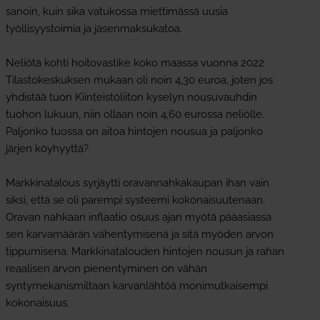
sanoin, kuin sika vatukossa miettimässä uusia
työllisyystoimia ja jäsenmaksukatoa.
Neliötä kohti hoitovastike koko maassa vuonna 2022
Tilastokeskuksen mukaan oli noin 4,30 euroa, joten jos
yhdistää tuon Kiinteistöliiton kyselyn nousuvauhdin
tuohon lukuun, niin ollaan noin 4,60 eurossa neliölle.
Paljonko tuossa on aitoa hintojen nousua ja paljonko
järjen köyhyyttä?
Markkinatalous syrjäytti oravannahkakaupan ihan vain
siksi, että se oli parempi systeemi kokonaisuutenaan.
Oravan nahkaan inflaatio osuus ajan myötä pääasiassa
sen karvamäärän vähentymisenä ja sitä myöden arvon
tippumisena. Markkinatalouden hintojen nousun ja rahan
reaalisen arvon pienentyminen on vähän
syntymekanismiltaan karvanlähtöä monimutkaisempi
kokonaisuus.