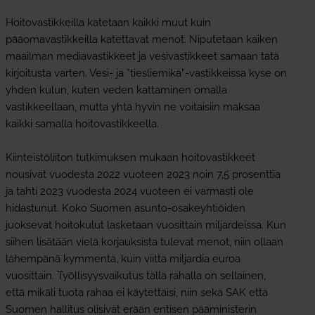
Hoitovastikkeilla katetaan kaikki muut kuin
pääomavastikkeilla katettavat menot. Niputetaan kaiken
maailman mediavastikkeet ja vesivastikkeet samaan tätä
kirjoitusta varten. Vesi- ja ”tiesliemikä”-vastikkeissa kyse on
yhden kulun, kuten veden kattaminen omalla
vastikkeellaan, mutta yhtä hyvin ne voitaisiin maksaa
kaikki samalla hoitovastikkeella.
Kiinteistöliiton tutkimuksen mukaan hoitovastikkeet
nousivat vuodesta 2022 vuoteen 2023 noin 7,5 prosenttia
ja tahti 2023 vuodesta 2024 vuoteen ei varmasti ole
hidastunut. Koko Suomen asunto-osakeyhtiöiden
juoksevat hoitokulut lasketaan vuosittain miljardeissa. Kun
siihen lisätään vielä korjauksista tulevat menot, niin ollaan
lähempänä kymmentä, kuin viittä miljardia euroa
vuosittain. Työllisyysvaikutus tällä rahalla on sellainen,
että mikäli tuota rahaa ei käytettäisi, niin sekä SAK että
Suomen hallitus olisivat erään entisen pääministerin