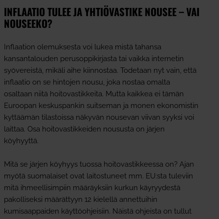
INFLAATIO TULEE JA YHTIÖVASTIKE NOUSEE – VAI
NOUSEEKO?
Inflaation olemuksesta voi lukea mistä tahansa
kansantalouden perusoppikirjasta tai vaikka internetin
syövereistä, mikäli aihe kiinnostaa. Todetaan nyt vain, että
inflaatio on se hintojen nousu, joka nostaa omalta
osaltaan niitä hoitovastikkeita. Mutta kaikkea ei tämän
Euroopan keskuspankin suitseman ja monen ekonomistin
kyttäämän tilastoissa näkyvän nousevan viivan syyksi voi
laittaa. Osa hoitovastikkeiden noususta on järjen
köyhyyttä.
Mitä se järjen köyhyys tuossa hoitovastikkeessa on? Ajan
myötä suomalaiset ovat laitostuneet mm. EU:sta tuleviin
mitä ihmeellisimpiin määräyksiin kurkun käyryydestä
pakolliseksi määrättyyn 12 kielellä annettuihin
kumisaappaiden käyttöohjeisiin. Näistä ohjeista on tullut