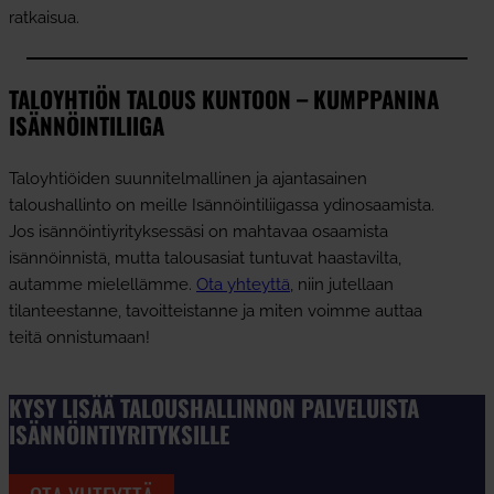
ratkaisua.
TALOYHTIÖN TALOUS KUNTOON – KUMPPANINA
ISÄNNÖINTILIIGA
Taloyhtiöiden suunnitelmallinen ja ajantasainen
taloushallinto on meille Isännöintiliigassa ydinosaamista.
Jos isännöintiyrityksessäsi on mahtavaa osaamista
isännöinnistä, mutta talousasiat tuntuvat haastavilta,
autamme mielellämme.
Ota yhteyttä
, niin jutellaan
tilanteestanne, tavoitteistanne ja miten voimme auttaa
teitä onnistumaan!
KYSY LISÄÄ TALOUSHALLINNON PALVELUISTA
ISÄNNÖINTIYRITYKSILLE