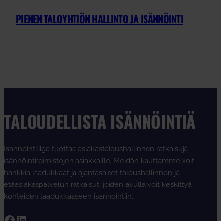
PIENEN TALOYHTIÖN HALLINTO JA ISÄNNÖINTI
TALOUDELLISTA ISÄNNÖINTIÄ
Isännöintiliiga tuottaa asiakastaloushallinnon ratkaisuja
isännöintitoimistojen asiakkaille. Meidän kauttamme voit
hankkia laadukkaat ja ajantasaiset taloushallinnon ja
etäasiakaspalvelun ratkaisut, joiden avulla voit keskittyä
kohteiden laadukkaaseen isännöintiin.
Facebook
LinkedIn