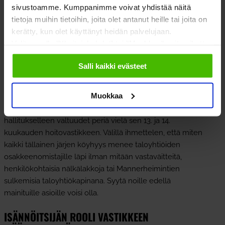
sivustoamme. Kumppanimme voivat yhdistää näitä
ainakin osittain lopettaneet ratkaisemasta ongelmia sillä
tietoja muihin tietoihin, joita olet antanut heille tai joita on
maalais- tai kaupunkilaisjärjellä? Sillä järjellä, jolla on
kerätty, kun olet käyttänyt heidän palvelujaan.
tilastojen valossa saavutettu nuuka, mutta onnellinen
Valitsemalla "Yksityiskohdat" tai "Muokkaa" voit vaikuttaa
elämä. No jos uskotaan tuota alussa mainittua
sallimiisi evästeisiin.
Kiinteistöliiton kyselyä niin kyllä. Me maksamme
Salli kaikki evästeet
kuuliaisesti kaikki mitä hoitovastikkeeseen sisällytetään,
koska tuon tutkimuksen mukaan vastikesaamiset ovat
Muokkaa
vain maltillisessa nousussa. Onpa suurin osa taloyhtiöistä
varautunut vielä tähän hullutukseen antamalla
hallitukselleen valtuudet periä vielä sen 13. ja 14.
kuukauden hoitovastikkeen. Välillä ihmettelen, että miten
kaikki tällainen järjen köyhyys menee taloyhtiöiden
osakkeenomistajille läpi ilman mitään vastaväitteitä,
henkilökohtaisia nälkälakkoja tai Mannerheimintien
sulkemisia taloyhtiökapinana. Syytä noille edellä
mainituille asioille voisi olla.
ISÄNNÖITSIJÄN ROOLI VASTIKKEEN