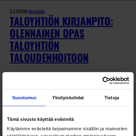
5.3.2024
#
tilinpäätös
TALOYHTIÖN KIRJANPITO:
OLENNAINEN OPAS
TALOYHTIÖN
TALOUDENHOITOON
Taloyhtiön kirjanpito muodostaa olennaisen
osan taloyhtiön hallinnosta ja
Suostumus
Yksityiskohdat
Tietoja
taloudenhoidosta. Yhtä tärkeää kuin yritysten
kirjanpito on taloyhtiöissäkin, joissa useat
osakkaat hallinnoivat kiinteistöä asunto-
Tämä sivusto käyttää evästeitä
osakeyhtiön kautta. Tarkastellaanpa
Käytämme evästeitä tarjoamamme sisällön ja mainosten
tarkemmin,…
räätälöimiseen, sosiaalisen median ominaisuuksien