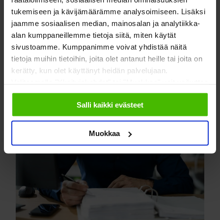
tukemiseen ja kävijämäärämme analysoimiseen. Lisäksi
LUE LISÄÄ
jaamme sosiaalisen median, mainosalan ja analytiikka-
alan kumppaneillemme tietoja siitä, miten käytät
sivustoamme. Kumppanimme voivat yhdistää näitä
tietoja muihin tietoihin, joita olet antanut heille tai joita on
kerätty, kun olet käyttänyt heidän palvelujaan.
Valitsemalla "Yksityiskohdat" tai "Muokkaa" voit vaikuttaa
sallimiisi evästeisiin.
Salli kaikki evästeet
Muokkaa