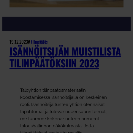
19.12.2023
#
tilinpäätös
ISÄNNÖITSIJÄN MUISTILISTA
TILINPÄÄTÖKSIIN 2023
Taloyhtiön tilinpäätösmateriaalin
koostamisessa isännöitsijällä on keskeinen
rooli. Isännöitsijä tuntee yhtiön olennaiset
tapahtumat ja tulevaisuudensuunnitelmat,
me tuomme kokonaisuuteen numerot
taloushallinnon näkökulmasta. Jotta
tilinpäätökset saataisiin maaliin