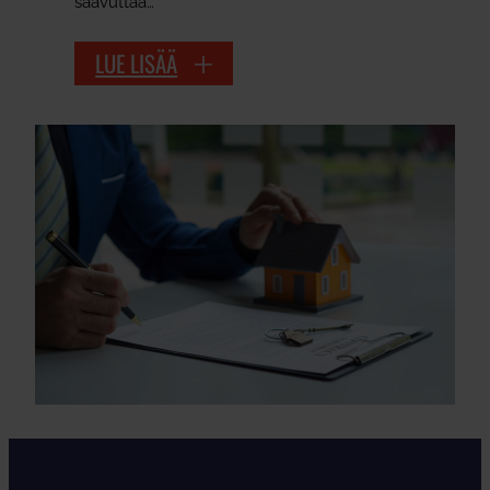
saavuttaa…
LUE LISÄÄ