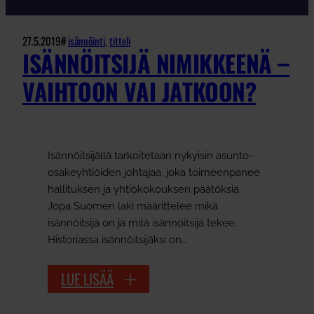
27.5.2019
#
isännöinti
, 
titteli
ISÄNNÖITSIJÄ NIMIKKEENÄ –
VAIHTOON VAI JATKOON?
Isännöitsijällä tarkoitetaan nykyisin asunto-
osakeyhtiöiden johtajaa, joka toimeenpanee
hallituksen ja yhtiökokouksen päätöksiä.
Jopa Suomen laki määrittelee mikä
isännöitsijä on ja mitä isännöitsijä tekee.
Historiassa isännöitsijäksi on…
LUE LISÄÄ