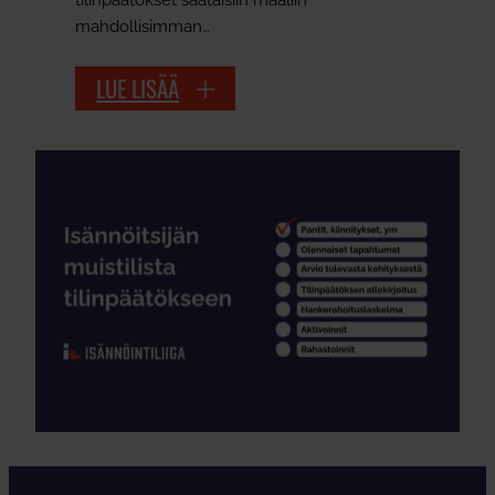
mahdollisimman…
LUE LISÄÄ