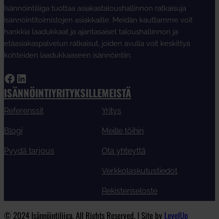
Isännöintiliiga tuottaa asiakastaloushallinnon ratkaisuja
isännöintitoimistojen asiakkaille. Meidän kauttamme voit
hankkia laadukkaat ja ajantasaiset taloushallinnon ja
etäasiakaspalvelun ratkaisut, joiden avulla voit keskittyä
kohteiden laadukkaaseen isännöintiin.
Facebook
LinkedIn
ISÄNNÖINTIYRITYKSILLE
MEISTÄ
Referenssit
Yritys
Blogi
Meille töihin
Pyydä tarjous
Ota yhteyttä
Verkkolaskutustiedot
Rekisteriseloste
© 2024 Isännöintiliiga. All Rights Reserved. | Site by
LevelUp