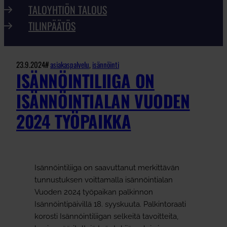
TALOYHTIÖN TALOUS
TILINPÄÄTÖS
23.9.2024
#
asiakaspalvelu
, 
isännöinti
ISÄNNÖINTILIIGA ON
ISÄNNÖINTIALAN VUODEN
2024 TYÖPAIKKA
Isännöintiliiga on saavuttanut merkittävän
tunnustuksen voittamalla isännöintialan
Vuoden 2024 työpaikan palkinnon
Isännöintipäivillä 18. syyskuuta. Palkintoraati
korosti Isännöintiliigan selkeitä tavoitteita,