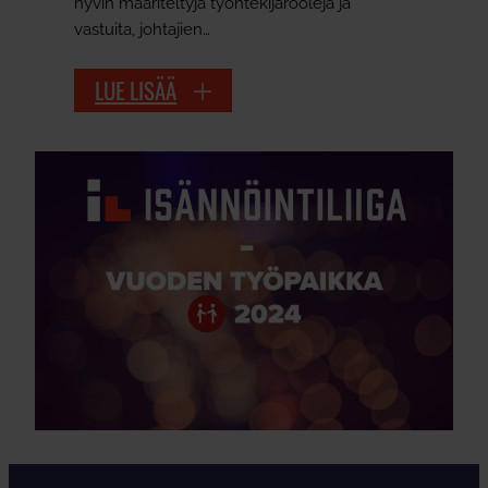
hyvin määriteltyjä työntekijärooleja ja
vastuita, johtajien…
LUE LISÄÄ