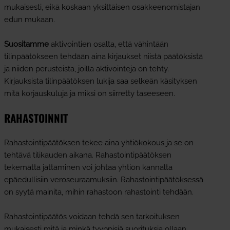
mukaisesti, eikä koskaan yksittäisen osakkeenomistajan
edun mukaan.
Suositamme
aktivointien osalta, että vähintään
tilinpäätökseen tehdään aina kirjaukset niistä päätöksistä
ja niiden perusteista, joilla aktivointeja on tehty.
Kirjauksista tilinpäätöksen lukija saa selkeän käsityksen
mitä korjauskuluja ja miksi on siirretty taseeseen.
RAHASTOINNIT
Rahastointipäätöksen tekee aina yhtiökokous ja se on
tehtävä tilikauden aikana. Rahastointipäätöksen
tekemättä jättäminen voi johtaa yhtiön kannalta
epäedullisiin veroseuraamuksiin. Rahastointipäätöksessä
on syytä mainita, mihin rahastoon rahastointi tehdään.
Rahastointipäätös voidaan tehdä sen tarkoituksen
mukaisesti mitä ja minkä tyyppisiä suorituksia ollaan