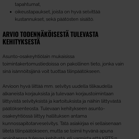
tapahtumat,
oikeustapaukset, joista on hyvä selvittää
kustannukset, sekä päätösten sisältö.
ARVIO TODENNÄKÖISESTÄ TULEVASTA
KEHITYKSESTÄ
Asunto-osakeyhtiölain mukaisissa
toimintakertomustiedoissa on pakollinen tieto, jonka vain
sinä isännöitsijänä voit tuottaa tilinpäätökseen.
Arvioon hyvä liittää mm. selvitys uudella tilikaudella
alkaneista korjauksista ja tulevaan korjaustoimintaan
liittyvistä selvityksistä ja kartoituksista ja näihin liittyvästä
päätöksenteosta. Tulevaan kehitykseen asunto-
osakeyhtiössä liittyy hallituksen antama
kunnossapitotarveselvitys. Tätä asiakirjaa ei sellaisenaan
liitetä tilinpäätökseen, mutta se toimii hyvänä apuna
arvioitaessa tulevaa kehitystä, eli varmista että KPTS:n