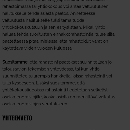
rahastoimassa tai yhtiökokous voi antaa valtuutuksen
hallitukselle tehdä asiasta päätös. Annettaessa
valtuutusta hallitukselle tulisi tämä tuoda
yhtiökokouskutsuun ja sen esityslistaan. Mikäli yhtiö
haluaa tehdä suoritusten ennakkorahastointia, tulee siitä
päätettäessä pitää mielessä, että rahastoidut varat on
käytettävä viiden vuoden kuluessa.
Suositamme
, että rahastointipäätökset suunnitellaan jo
talousarvion tekemisen yhteydessä, tai kun yhtiö
suunnittelee suurempia hankkeita, joissa rahastointi voi
tulla kyseeseen. Lisäksi suositamme, että
yhtiökokoustiedoissa rahastointi tiedotetaan selkeästi
osakkeenomistajille, koska asialla on merkittävä vaikutus
osakkeenomistajan verotukseen.
YHTEENVETO