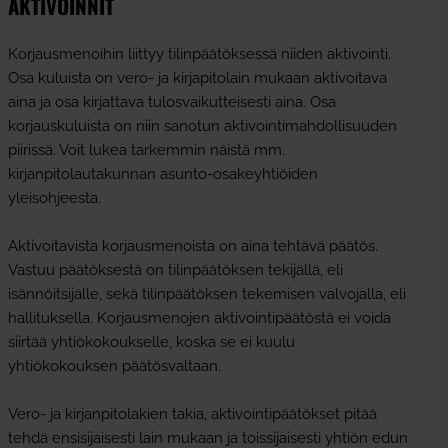
AKTIVOINNIT
Korjausmenoihin liittyy tilinpäätöksessä niiden aktivointi.
Osa kuluista on vero- ja kirjapitolain mukaan aktivoitava
aina ja osa kirjattava tulosvaikutteisesti aina. Osa
korjauskuluista on niin sanotun aktivointimahdollisuuden
piirissä. Voit lukea tarkemmin näistä mm.
kirjanpitolautakunnan asunto-osakeyhtiöiden
yleisohjeesta.
Aktivoitavista korjausmenoista on aina tehtävä päätös.
Vastuu päätöksestä on tilinpäätöksen tekijällä, eli
isännöitsijälle, sekä tilinpäätöksen tekemisen valvojalla, eli
hallituksella. Korjausmenojen aktivointipäätöstä ei voida
siirtää yhtiökokoukselle, koska se ei kuulu
yhtiökokouksen päätösvaltaan.
Vero- ja kirjanpitolakien takia, aktivointipäätökset pitää
tehdä ensisijaisesti lain mukaan ja toissijaisesti yhtiön edun