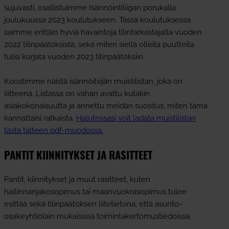
sujuvasti, osallistuimme Isännöintiliigan porukalla
joulukuussa 2023 koulutukseen. Tässä koulutuksessa
saimme erittäin hyviä havaintoja tilintarkastajalta vuoden
2022 tilinpäätöksistä, sekä miten siellä olleita puutteita
tulisi korjata vuoden 2023 tilinpäätöksiin.
Koostimme näistä isännöitsijän muistilistan, joka on
liitteenä. Listassa on vähän avattu kutakin
asiakokonaisuutta ja annettu meidän suositus, miten tämä
kannattaisi ratkaista.
Halutessasi voit ladata muistilistan
tästä talteen pdf-muodossa.
PANTIT KIINNITYKSET JA RASITTEET
Pantit, kiinnitykset ja muut rasitteet, kuten
hallinnanjakosopimus tai maanvuokrasopimus tulee
esittää sekä tilinpäätöksen liitetietona, että asunto-
osakeyhtiölain mukaisissa toimintakertomustiedoissa.