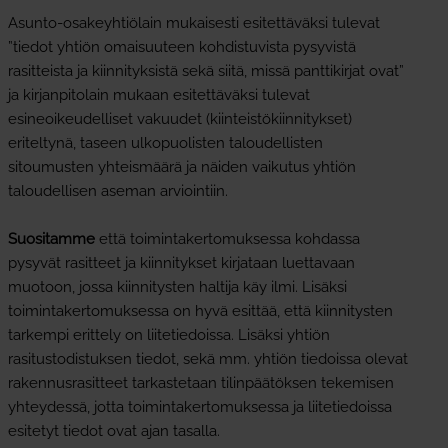
Asunto-osakeyhtiölain mukaisesti esitettäväksi tulevat
”tiedot yhtiön omaisuuteen kohdistuvista pysyvistä
rasitteista ja kiinnityksistä sekä siitä, missä panttikirjat ovat”
ja kirjanpitolain mukaan esitettäväksi tulevat
esineoikeudelliset vakuudet (kiinteistökiinnitykset)
eriteltynä, taseen ulkopuolisten taloudellisten
sitoumusten yhteismäärä ja näiden vaikutus yhtiön
taloudellisen aseman arviointiin.
Suositamme
että toimintakertomuksessa kohdassa
pysyvät rasitteet ja kiinnitykset kirjataan luettavaan
muotoon, jossa kiinnitysten haltija käy ilmi. Lisäksi
toimintakertomuksessa on hyvä esittää, että kiinnitysten
tarkempi erittely on liitetiedoissa. Lisäksi yhtiön
rasitustodistuksen tiedot, sekä mm. yhtiön tiedoissa olevat
rakennusrasitteet tarkastetaan tilinpäätöksen tekemisen
yhteydessä, jotta toimintakertomuksessa ja liitetiedoissa
esitetyt tiedot ovat ajan tasalla.