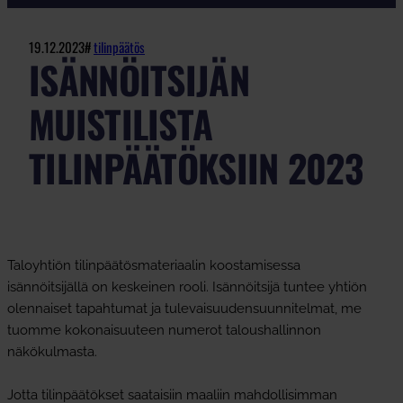
19.12.2023
#
tilinpäätös
ISÄNNÖITSIJÄN
MUISTILISTA
TILINPÄÄTÖKSIIN 2023
Taloyhtiön tilinpäätösmateriaalin koostamisessa
isännöitsijällä on keskeinen rooli. Isännöitsijä tuntee yhtiön
olennaiset tapahtumat ja tulevaisuudensuunnitelmat, me
tuomme kokonaisuuteen numerot taloushallinnon
näkökulmasta.
Jotta tilinpäätökset saataisiin maaliin mahdollisimman