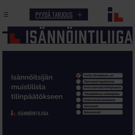
Siirry
PYYDÄ TARJOUS
sisältöön