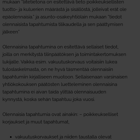
mukaan ”liitetietona on esitettävä tieto poikkeuksellisten
tuotto- ja kuluerien määrästä ja sisällöstä, jolleivat erät ole
epäolennaisia.” ja asunto-osakeyhtiölain mukaan ”tiedot
olennaisista tapahtumista tilikaudella ja sen päättymisen
jälkeen”
Olennaisina tapahtumina on esitettävä sellaiset tiedot,
joilla on merkitystä tilinpäätöksen ja toimintakertomuksen
lukijalle. Vaikka esim. vakuutuskorvaus voitaisiin lukea
tuloslaskelmasta, on ne hyvä täsmentää olennaisiin
tapahtumiin kirjalliseen muotoon. Sellaisenaan varsinaisen
yhtiökokouksen päätösten luetteleminen olennaisina
tapahtumina ei aivan taida ylittää olennaisuuden
kynnystä, koska sehän tapahtuu joka vuosi.
Olennaisia tapahtumia ovat ainakin: – poikkeukselliset
korjaukset ja muut tapahtumat,
vakuutuskorvaukset ja niiden taustalla olevat