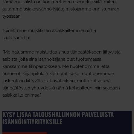
Tämä muistilista on konkreettinen esimerkki siitä, miten
autamme asiakasisännöitsijätoimistojamme onnistumaan
työssään.
Toimitimme muistilistan asiakkaillemme näillä
saatesanoilla:
”Me haluamme muistuttaa sinua tilinpäätökseen liittyvistä
asioista, joita sinä isännöitsijänä olet tuottamassa
kanssamme tilinpäätökseen. Me huolehdimme, että
numerot, kirjanpitolain kiemurat, sekä muut enemmän
laskentaan liittyvät asiat ovat oikein, mutta katso sinä
tilinpäätösten yhteydessä nämä kohdalleen, niin saadaan
asiakkaille priimaa.”
KYSY LISÄÄ TALOUSHALLINNON PALVELUISTA
ISÄNNÖINTIYRITYKSILLE