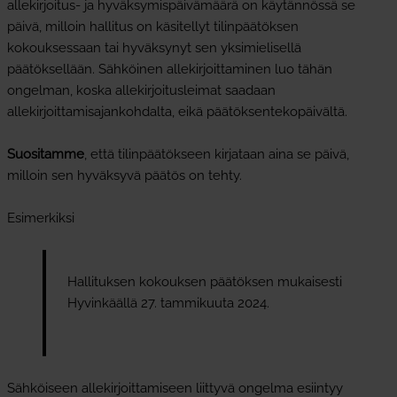
allekirjoitus- ja hyväksymispäivämäärä on käytännössä se
päivä, milloin hallitus on käsitellyt tilinpäätöksen
kokouksessaan tai hyväksynyt sen yksimielisellä
päätöksellään. Sähköinen allekirjoittaminen luo tähän
ongelman, koska allekirjoitusleimat saadaan
allekirjoittamisajankohdalta, eikä päätöksentekopäivältä.
Suositamme
, että tilinpäätökseen kirjataan aina se päivä,
milloin sen hyväksyvä päätös on tehty.
Esimerkiksi
Hallituksen kokouksen päätöksen mukaisesti
Hyvinkäällä 27. tammikuuta 2024.
Sähköiseen allekirjoittamiseen liittyvä ongelma esiintyy