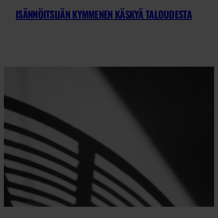
ISÄNNÖITSIJÄN KYMMENEN KÄSKYÄ TALOUDESTA