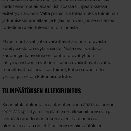
tiedot eivät ole ainakaan ristiriidassa tilinpäätöksessä
esitettyyn arvioon. Vältä pinnallisia toteamuksia toiminnan
jatkumisesta ennallaan ja kirjaa näin vain jos se on ainoa
todellinen arvio tulevasta toiminnasta.
Myös muut asiat, jotka vaikuttavat arvioon tulevasta
kehityksestä on syytä mainita. Näitä ovat vaikkapa
kaupungin kaavoituksen kautta tulevat yhtiön
lähiympäristöön ja yhtiöön itseensä vaikuttavat asiat tai
merkittävät hallinnolliset toimet, kuten suunniteltu
yhtiöjärjestyksen kokonaisuudistus.
TILINPÄÄTÖKSEN ALLEKIRJOITUS
Kirjanpitolautakunta on antanut vuonna 2021 lausunnon
(2021/2014) liittyen tilinpäätöksen allekirjoittamiseen ja
tilinpäätösmerkinnän tekemiseen. Lausunnossa
olennaisin asiaa on, että hallituksen tilinpäätöksen