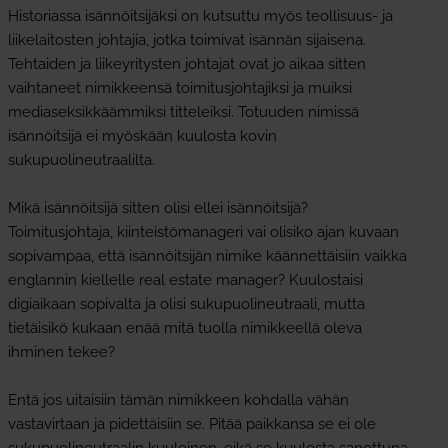
Historiassa isännöitsijäksi on kutsuttu myös teollisuus- ja
liikelaitosten johtajia, jotka toimivat isännän sijaisena.
Tehtaiden ja liikeyritysten johtajat ovat jo aikaa sitten
vaihtaneet nimikkeensä toimitusjohtajiksi ja muiksi
mediaseksikkäämmiksi titteleiksi. Totuuden nimissä
isännöitsijä ei myöskään kuulosta kovin
sukupuolineutraalilta.
Mikä isännöitsijä sitten olisi ellei isännöitsijä?
Toimitusjohtaja, kiinteistömanageri vai olisiko ajan kuvaan
sopivampaa, että isännöitsijän nimike käännettäisiin vaikka
englannin kiellelle real estate manager? Kuulostaisi
digiaikaan sopivalta ja olisi sukupuolineutraali, mutta
tietäisikö kukaan enää mitä tuolla nimikkeellä oleva
ihminen tekee?
Entä jos uitaisiin tämän nimikkeen kohdalla vähän
vastavirtaan ja pidettäisiin se. Pitää paikkansa se ei ole
sukupuolineutraalin kuuloinen, eikä se kuulosta sanottuna