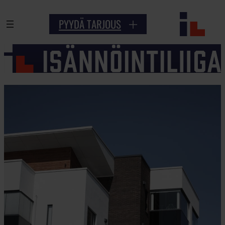
Siirry
PYYDÄ TARJOUS
sisältöön