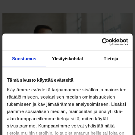
Suostumus
Yksityiskohdat
Tietoja
Tämä sivusto käyttää evästeitä
Käytämme evästeitä tarjoamamme sisällön ja mainosten
räätälöimiseen, sosiaalisen median ominaisuuksien
tukemiseen ja kävijämäärämme analysoimiseen. Lisäksi
ISÄNNÖITSIJÄN KYMMENEN KÄSKYÄ TALOUDESTA
jaamme sosiaalisen median, mainosalan ja analytiikka-
alan kumppaneillemme tietoja siitä, miten käytät
sivustoamme. Kumppanimme voivat yhdistää näitä
tietoja muihin tietoihin, joita olet antanut heille tai joita on