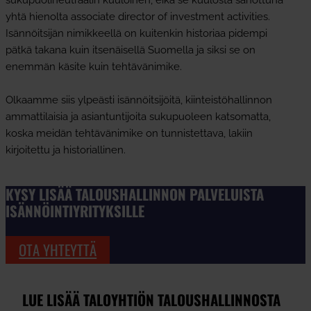
yhtä hienolta associate director of investment activities.
Isännöitsijän nimikkeellä on kuitenkin historiaa pidempi
pätkä takana kuin itsenäisellä Suomella ja siksi se on
enemmän käsite kuin tehtävänimike.
Olkaamme siis ylpeästi isännöitsijöitä, kiinteistöhallinnon
ammattilaisia ja asiantuntijoita sukupuoleen katsomatta,
koska meidän tehtävänimike on tunnistettava, lakiin
kirjoitettu ja historiallinen.
KYSY LISÄÄ TALOUSHALLINNON PALVELUISTA
ISÄNNÖINTIYRITYKSILLE
OTA YHTEYTTÄ
LUE LISÄÄ TALOYHTIÖN TALOUSHALLINNOSTA