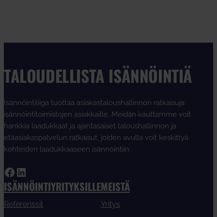
TALOUDELLISTA ISÄNNÖINTIÄ
Isännöintiliiga tuottaa asiakastaloushallinnon ratkaisuja
isännöintitoimistojen asiakkaille. Meidän kauttamme voit
hankkia laadukkaat ja ajantasaiset taloushallinnon ja
etäasiakaspalvelun ratkaisut, joiden avulla voit keskittyä
kohteiden laadukkaaseen isännöintiin.
Facebook
LinkedIn
ISÄNNÖINTIYRITYKSILLE
MEISTÄ
Referenssit
Yritys