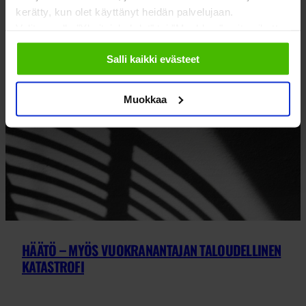
kerätty, kun olet käyttänyt heidän palvelujaan.
Valitsemalla "Yksityiskohdat" tai "Muokkaa" voit vaikuttaa
sallimiisi evästeisiin.
Salli kaikki evästeet
Muokkaa
HÄÄTÖ – MYÖS VUOKRANANTAJAN TALOUDELLINEN
KATASTROFI