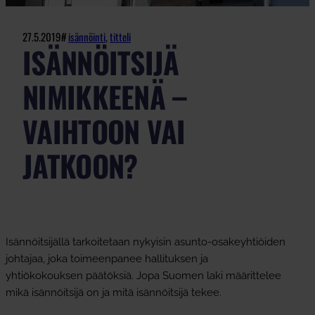
27.5.2019
#
isännöinti
, 
titteli
ISÄNNÖITSIJÄ
NIMIKKEENÄ –
VAIHTOON VAI
JATKOON?
Isännöitsijällä tarkoitetaan nykyisin asunto-osakeyhtiöiden
johtajaa, joka toimeenpanee hallituksen ja
yhtiökokouksen päätöksiä. Jopa Suomen laki määrittelee
mikä isännöitsijä on ja mitä isännöitsijä tekee.