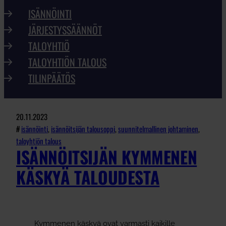
ISÄNNÖINTI
JÄRJESTYSSÄÄNNÖT
TALOYHTIÖ
TALOYHTIÖN TALOUS
TILINPÄÄTÖS
20.11.2023
#
isännöinti
, 
isännöitsijän talousoppi
, 
suunnitelmallinen johtaminen
, 
taloyhtiön talous
ISÄNNÖITSIJÄN KYMMENEN
KÄSKYÄ TALOUDESTA
Kymmenen käskyä ovat varmasti kaikille