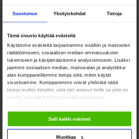
Suostumus
Yksityiskohdat
Tietoja
Tämä sivusto käyttää evästeitä
7.4.2020
#
maksukyky
, 
suunnitelmallinen johtaminen
, 
taloyhtiö
VIRVON VARVON TULEVAKS
Käytämme evästeitä tarjoamamme sisällön ja mainosten
räätälöimiseen, sosiaalisen median ominaisuuksien
VUODEKS
tukemiseen ja kävijämäärämme analysoimiseen. Lisäksi
jaamme sosiaalisen median, mainosalan ja analytiikka-
LUOTTOKELPOISEKS
alan kumppaneillemme tietoja siitä, miten käytät
sivustoamme. Kumppanimme voivat yhdistää näitä
tietoja muihin tietoihin, joita olet antanut heille tai joita on
kerätty, kun olet käyttänyt heidän palvelujaan.
Talouden nyt koettu ”musta joutsen”, eli
Valitsemalla "Yksityiskohdat" tai "Muokkaa" voit vaikuttaa
koronakriisi moukaroi yritysten, valtioiden ja
sallimiisi evästeisiin.
kuluttajien taloutta. Monilta yrityksiltä on
Salli kaikki evästeet
kysyntä loppunut noin kuukauden aikana
kokonaan. Tällaisessa tilanteessa työvoiman…
Muokkaa