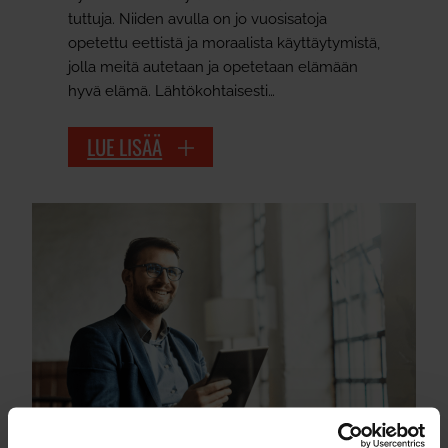
tuttuja. Niiden avulla on jo vuosisatoja
opetettu eettistä ja moraalista käyttäytymistä,
jolla meitä autetaan ja opetetaan elämään
hyvä elämä. Lähtökohtaisesti…
LUE LISÄÄ