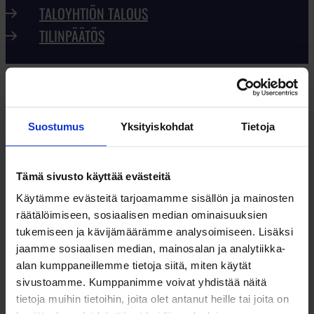
TALOYHTIÖN TALOUS
TILINPÄÄTÖS
20.11.2019
#
isännöinti
, 
viestintä
POSITIIVINEN POSTILAKKO
Suostumus
Yksityiskohdat
Tietoja
Kirjeet, kortit ja muu posti jää toimittamatta,
Tämä sivusto käyttää evästeitä
kun postin työntekijät päättivät seisauttaa
Käytämme evästeitä tarjoamamme sisällön ja mainosten
koko touhun. Vaikka lakko vääjäämättä jonain
räätälöimiseen, sosiaalisen median ominaisuuksien
päivänä loppuu, se ei tarkoita, että lakon…
tukemiseen ja kävijämäärämme analysoimiseen. Lisäksi
jaamme sosiaalisen median, mainosalan ja analytiikka-
LUE LISÄÄ
alan kumppaneillemme tietoja siitä, miten käytät
sivustoamme. Kumppanimme voivat yhdistää näitä
tietoja muihin tietoihin, joita olet antanut heille tai joita on