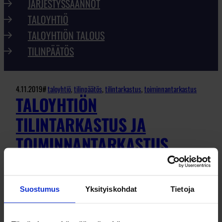
JÄRJESTYSSÄÄNNÖT
TALOYHTIÖ
TALOYHTIÖN TALOUS
TILINPÄÄTÖS
4.11.2019
#
taloyhtiö
, 
tilinpäätös
, 
tilintarkastus
, 
toiminnantarkastus
TALOYHTIÖN
TILINTARKASTUS JA
TOIMINNANTARKASTUS
Suostumus
Yksityiskohdat
Tietoja
Toiminnantarkastaja ja tilintarkastaja ovat
osakkeenomistajien harvoin näkemiä ihmisiä,
Suurin osa on silti lukenut tarkastajan