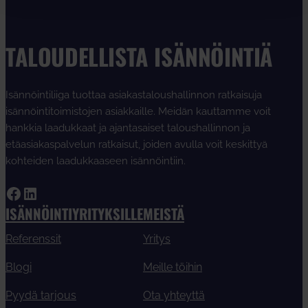
TALOUDELLISTA ISÄNNÖINTIÄ
Isännöintiliiga tuottaa asiakastaloushallinnon ratkaisuja
isännöintitoimistojen asiakkaille. Meidän kauttamme voit
hankkia laadukkaat ja ajantasaiset taloushallinnon ja
etäasiakaspalvelun ratkaisut, joiden avulla voit keskittyä
kohteiden laadukkaaseen isännöintiin.
Facebook
LinkedIn
ISÄNNÖINTIYRITYKSILLE
MEISTÄ
Referenssit
Yritys
Blogi
Meille töihin
Pyydä tarjous
Ota yhteyttä