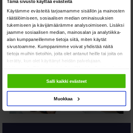
Tämä sivusto käyttää evästeitä
antaman kertomuksen osana taloyhtiönsa
tilinpäätöstä. Osa on saattanut myös miettiä
Käytämme evästeitä tarjoamamme sisällön ja mainosten
tarkastuksen…
räätälöimiseen, sosiaalisen median ominaisuuksien
tukemiseen ja kävijämäärämme analysoimiseen. Lisäksi
LUE LISÄÄ
jaamme sosiaalisen median, mainosalan ja analytiikka-
alan kumppaneillemme tietoja siitä, miten käytät
sivustoamme. Kumppanimme voivat yhdistää näitä
tietoja muihin tietoihin, joita olet antanut heille tai joita on
kerätty, kun olet käyttänyt heidän palvelujaan.
Valitsemalla "Yksityiskohdat" tai "Muokkaa" voit vaikuttaa
sallimiisi evästeisiin.
Salli kaikki evästeet
Muokkaa