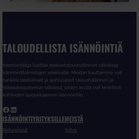
TALOUDELLISTA ISÄNNÖINTIÄ
Isännöintiliiga tuottaa asiakastaloushallinnon ratkaisuja
isännöintitoimistojen asiakkaille. Meidän kauttamme voit
hankkia laadukkaat ja ajantasaiset taloushallinnon ja
etäasiakaspalvelun ratkaisut, joiden avulla voit keskittyä
kohteiden laadukkaaseen isännöintiin.
Facebook
LinkedIn
ISÄNNÖINTIYRITYKSILLE
MEISTÄ
Referenssit
Yritys