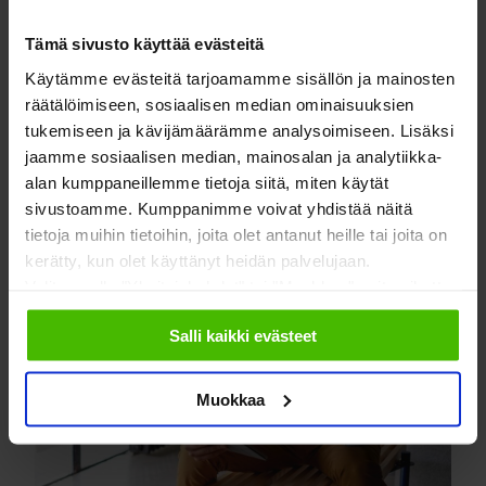
taloyhtiöistä. Osakkeenomistajana saat
tilinpäätöksen osana yhtiökokousmateriaalia
Tämä sivusto käyttää evästeitä
myöhemmin keväällä. Tilinpäätös käydään
Käytämme evästeitä tarjoamamme sisällön ja mainosten
ohjatusti läpi yhtiökokouksessa isännöitsijän…
räätälöimiseen, sosiaalisen median ominaisuuksien
tukemiseen ja kävijämäärämme analysoimiseen. Lisäksi
LUE LISÄÄ
jaamme sosiaalisen median, mainosalan ja analytiikka-
alan kumppaneillemme tietoja siitä, miten käytät
sivustoamme. Kumppanimme voivat yhdistää näitä
tietoja muihin tietoihin, joita olet antanut heille tai joita on
kerätty, kun olet käyttänyt heidän palvelujaan.
Valitsemalla "Yksityiskohdat" tai "Muokkaa" voit vaikuttaa
sallimiisi evästeisiin.
Salli kaikki evästeet
Muokkaa