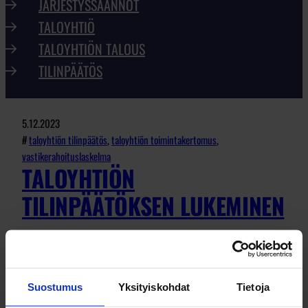
JÄRJESTYSSÄÄNNÖT
TALOYHTIÖ
TALOYHTIÖN TALOUS
TILINPÄÄTÖS
5.12.2023
#
taloyhtiön tilinpäätös
, 
taloyhtiön toimintakertomus
, 
vastikerahoituslaskelma
TALOYHTIÖN
TILINPÄÄTÖKSEN LUKEMINEN
Vuoden vaihtuessa taloyhtiöiden tilikirjat
suljetaan päättyneen vuoden osalta
Suostumus
Yksityiskohdat
Tietoja
suurimmassa osassa suomalaisista