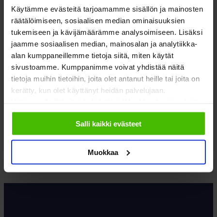
Käytämme evästeitä tarjoamamme sisällön ja mainosten
LUE LISÄÄ
räätälöimiseen, sosiaalisen median ominaisuuksien
tukemiseen ja kävijämäärämme analysoimiseen. Lisäksi
jaamme sosiaalisen median, mainosalan ja analytiikka-
alan kumppaneillemme tietoja siitä, miten käytät
sivustoamme. Kumppanimme voivat yhdistää näitä
tietoja muihin tietoihin, joita olet antanut heille tai joita on
kerätty, kun olet käyttänyt heidän palvelujaan.
Valitsemalla "Yksityiskohdat" tai "Muokkaa" voit vaikuttaa
sallimiisi evästeisiin.
Salli kaikki evästeet
Muokkaa