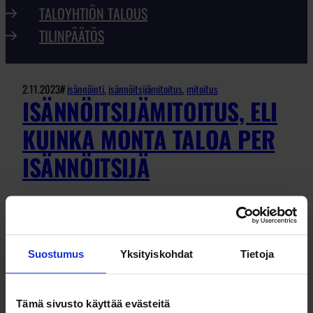
TALOYHTIÖN TALOUS
TILINPÄÄTÖS
2.11.2023
#
isännöinti
, 
isännöitsijämitoitus
, 
mitoitus
ISÄNNÖITSIJÄMITOITUS, ELI
KUINKA MONTA TALOA PER
ISÄNNÖITSIJÄ
Minkälainen pitäisi olla isännöitsijämitoitus, eli
montaako taloyhtiötä isännöitsijä saa tai voi
Suostumus
Yksityiskohdat
Tietoja
hoitaa? Tässä blogitekstissä avaamme
näkökulmia tähän aiheeseen, sillä yhtä
oikeaa vastausta kysymykseen ei ole…
Tämä sivusto käyttää evästeitä