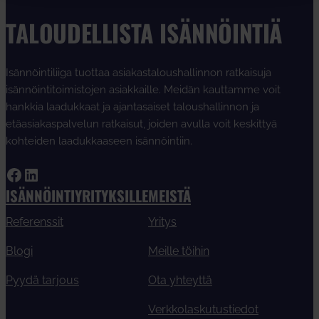
TALOUDELLISTA ISÄNNÖINTIÄ
Isännöintiliiga tuottaa asiakastaloushallinnon ratkaisuja
isännöintitoimistojen asiakkaille. Meidän kauttamme voit
hankkia laadukkaat ja ajantasaiset taloushallinnon ja
etäasiakaspalvelun ratkaisut, joiden avulla voit keskittyä
kohteiden laadukkaaseen isännöintiin.
Facebook
LinkedIn
ISÄNNÖINTIYRITYKSILLE
MEISTÄ
Referenssit
Yritys
Blogi
Meille töihin
Pyydä tarjous
Ota yhteyttä
Verkkolaskutustiedot