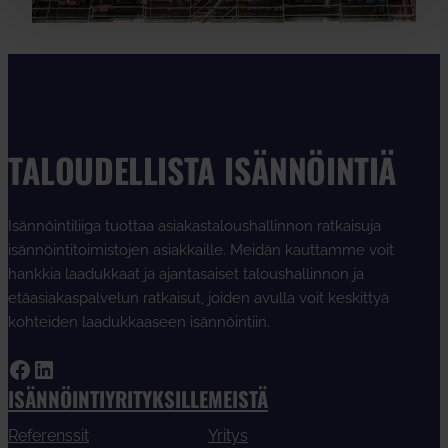
TALOUDELLISTA ISÄNNÖINTIÄ
Isännöintiliiga tuottaa asiakastaloushallinnon ratkaisuja
isännöintitoimistojen asiakkaille. Meidän kauttamme voit
hankkia laadukkaat ja ajantasaiset taloushallinnon ja
etäasiakaspalvelun ratkaisut, joiden avulla voit keskittyä
kohteiden laadukkaaseen isännöintiin.
Facebook
LinkedIn
ISÄNNÖINTIYRITYKSILLE
MEISTÄ
Referenssit
Yritys