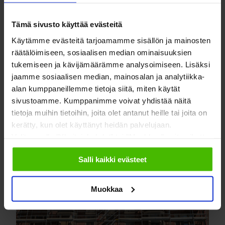
kalliiksi, jos korjaamiseen tarvittava
rahasumma nousee suureksi ja lyhyessä
Tämä sivusto käyttää evästeitä
ajassa pitäisi rahoittaa laajoja peruskorjauksia.
Toisaalta myös pienten korjausten
Käytämme evästeitä tarjoamamme sisällön ja mainosten
tekeminen ilman…
räätälöimiseen, sosiaalisen median ominaisuuksien
tukemiseen ja kävijämäärämme analysoimiseen. Lisäksi
LUE LISÄÄ
jaamme sosiaalisen median, mainosalan ja analytiikka-
alan kumppaneillemme tietoja siitä, miten käytät
sivustoamme. Kumppanimme voivat yhdistää näitä
tietoja muihin tietoihin, joita olet antanut heille tai joita on
kerätty, kun olet käyttänyt heidän palvelujaan.
Valitsemalla "Yksityiskohdat" tai "Muokkaa" voit vaikuttaa
sallimiisi evästeisiin.
Salli kaikki evästeet
Muokkaa