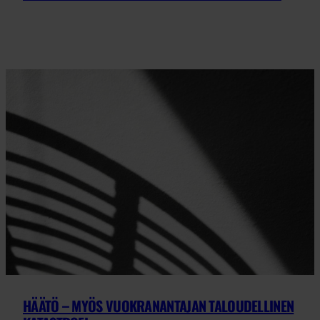
HÄÄTÖ – MYÖS VUOKRANANTAJAN TALOUDELLINEN