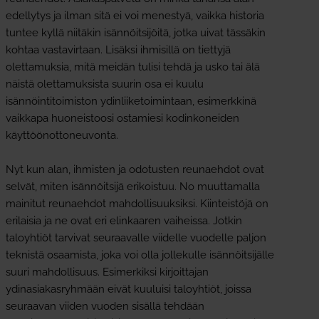
edellytys ja ilman sitä ei voi menestyä, vaikka historia
tuntee kyllä niitäkin isännöitsijöitä, jotka uivat tässäkin
kohtaa vastavirtaan. Lisäksi ihmisillä on tiettyjä
olettamuksia, mitä meidän tulisi tehdä ja usko tai älä
näistä olettamuksista suurin osa ei kuulu
isännöintitoimiston ydinliiketoimintaan, esimerkkinä
vaikkapa huoneistoosi ostamiesi kodinkoneiden
käyttöönottoneuvonta.
Nyt kun alan, ihmisten ja odotusten reunaehdot ovat
selvät, miten isännöitsijä erikoistuu. No muuttamalla
mainitut reunaehdot mahdollisuuksiksi. Kiinteistöjä on
erilaisia ja ne ovat eri elinkaaren vaiheissa. Jotkin
taloyhtiöt tarvivat seuraavalle viidelle vuodelle paljon
teknistä osaamista, joka voi olla jollekulle isännöitsijälle
suuri mahdollisuus. Esimerkiksi kirjoittajan
ydinasiakasryhmään eivät kuuluisi taloyhtiöt, joissa
seuraavan viiden vuoden sisällä tehdään