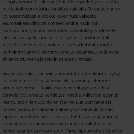
kengitysremontti, julkisivut, käyttövesiputket ja vesikatto,
mutta kollegani etsii juuri näitä asiakkaita. Toisaalta hänen
ydinosaamistaan eivät ole rakennusaikaisesta
asumisaikaan siirtyvät kohteet omine hallinnon
kiemuroineen, mutta itse tuotan palveluita gryndereille,
jotta voisin saada juuri näitä taloyhtiöitä hoitooni. Toki
meistä kumpikin voisi hoitaa toistensa kohteita, mutta
parhaimmillamme olemme omalla osaamisalueellamme,
eli erikoistuneena johonkin asiakasryhmään.
Suurin syy miksi isännöitsijätoimistot eivät erikoistu löytyy
kuitenkin meistä itsestämme. Haluamme ja olemme
oman roolimme – ”kaikkien alojen erityisasiantuntija”
vankeja. Voit omalle kohdallesi miettiä, millainen egon ja
itsentunnon riemuvoitto on tilanne, kun olet tärkeistä
tärkein ja sinulta halutaan näkemys asiaan kuin asiaan,
jopa absurdiuteen asti, oli kyse sitten hissin korjaamisesta
tai naapurin sosioekonomisen tilanteen vaikutuksesta
hänen asuntonsa myymiseen. Tämä riippumatta siitä, mikä