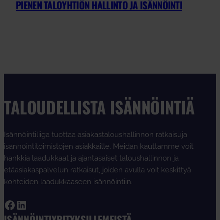
PIENEN TALOYHTIÖN HALLINTO JA ISÄNNÖINTI
TALOUDELLISTA ISÄNNÖINTIÄ
Isännöintiliiga tuottaa asiakastaloushallinnon ratkaisuja
isännöintitoimistojen asiakkaille. Meidän kauttamme voit
hankkia laadukkaat ja ajantasaiset taloushallinnon ja
etäasiakaspalvelun ratkaisut, joiden avulla voit keskittyä
kohteiden laadukkaaseen isännöintiin.
Facebook
LinkedIn
ISÄNNÖINTIYRITYKSILLE
MEISTÄ