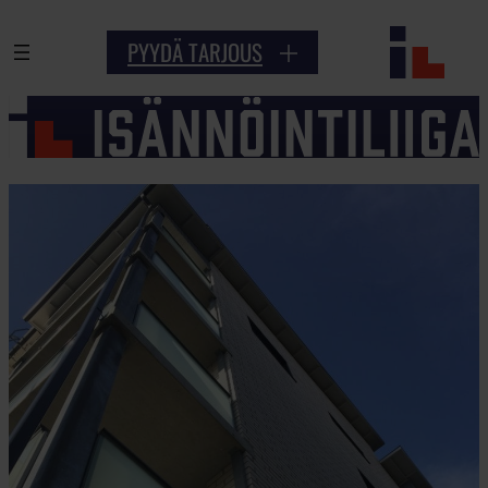
Siirry
PYYDÄ TARJOUS
sisältöön