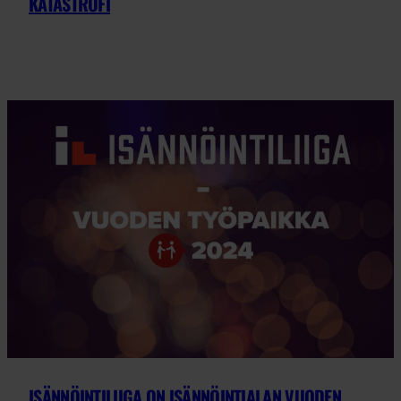
KATASTROFI
ISÄNNÖINTILIIGA ON ISÄNNÖINTIALAN VUODEN