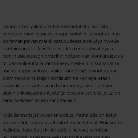
Isännöinti on palveluna hieman outolintu, kun sitä
verrataan muihin asiantuntijapalveluihin. Erikoistuminen
on tämän päivän markkinataloudessa edellytys hyvälle
liiketoiminnalle. Juristit esimerkiksi erikoistuvat hyvin
pieniin asiakassegmentteihin hoitaen vain konkurssipesiä
tai perheoikeutta ja sama näkyy melkein missä tahansa
asiantuntijapalvelussa. Voiko isännöitsijä erikoistua, vai
olemmeko aina laajan toimialamme vankeja, erään
suomalaisen sketsisarjan hahmon tyyppisiä ”kaikkien
alojen erikoisasiantuntijoita” ja besserwissereitä, joilla on
sana jokaiseen asiaan sanottavaan?
Kyllä isännöitsijät voivat erikoistua, mutta sillä on tietyt
reunaehdot, jotka ala ja ihmiset määrittelevät. Hoidamme
hallintoa, taloutta ja kiinteistöä, siinä ovat toimialan
reunaehdot. Asiakaspalvelu on minkä tahansa alan