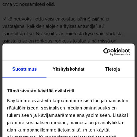
oma ydinosaamisesi olisi.
Mikä neuvoksi, jotta voisi erikoistua isännöitsijänä ja
vastaajana ”kaikkien alojen erityisasiantuntija”, eli
isännöitsijä itse. No kirjoittajan mielestä kyse vain yhdestä
asiasta ja se on rohkeus, rohkeus loistaa siinä missä on
hyvä, mutta tämäkin tuli kaikkien alojen
erityisasiantuntijan kynästä. Mitä sinä olet mieltä?
Suostumus
Yksityiskohdat
Tietoja
Tämä sivusto käyttää evästeitä
Käytämme evästeitä tarjoamamme sisällön ja mainosten
KYSY LISÄÄ TALOUSHALLINNON PALVELUISTA
räätälöimiseen, sosiaalisen median ominaisuuksien
ISÄNNÖINTIYRITYKSILLE
tukemiseen ja kävijämäärämme analysoimiseen. Lisäksi
jaamme sosiaalisen median, mainosalan ja analytiikka-
OTA YHTEYTTÄ
alan kumppaneillemme tietoja siitä, miten käytät
sivustoamme. Kumppanimme voivat yhdistää näitä