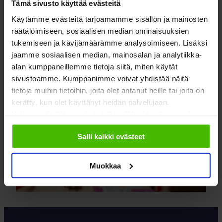
Tämä sivusto käyttää evästeitä
sievoisia summia mitä ihmeellisempiin…
Käytämme evästeitä tarjoamamme sisällön ja mainosten
räätälöimiseen, sosiaalisen median ominaisuuksien
LUE LISÄÄ
tukemiseen ja kävijämäärämme analysoimiseen. Lisäksi
jaamme sosiaalisen median, mainosalan ja analytiikka-
alan kumppaneillemme tietoja siitä, miten käytät
sivustoamme. Kumppanimme voivat yhdistää näitä
tietoja muihin tietoihin, joita olet antanut heille tai joita on
kerätty, kun olet käyttänyt heidän palvelujaan.
Valitsemalla "Yksityiskohdat" tai "Muokkaa" voit vaikuttaa
sallimiisi evästeisiin.
Salli kaikki evästeet
Muokkaa