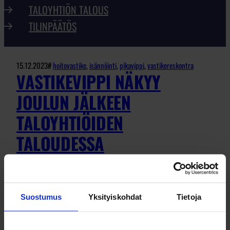
TALOYHTIÖN TALOUS
TILINPÄÄTÖS
15.12.2023
#
hoitovastike
, 
isännöinti
, 
pikavippi
, 
vastikereskontra
VASTIKEVIPPI NÄKYY
JOULUN JÄLKEEN
TALOYHTIÖIDEN
TALOUDESSA
Joulu, pääsiäinen, vappu, juhannus,
Suostumus
Yksityiskohdat
Tietoja
halloween ja mitä näitä nyt on – juhlapyhiä.
Suomalaisten kulttuuri juhlapyhien osalta on
amerikkalaistumassa ja rahaa käytetään