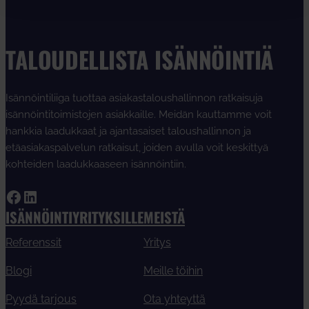
TALOUDELLISTA ISÄNNÖINTIÄ
Isännöintiliiga tuottaa asiakastaloushallinnon ratkaisuja
isännöintitoimistojen asiakkaille. Meidän kauttamme voit
hankkia laadukkaat ja ajantasaiset taloushallinnon ja
etäasiakaspalvelun ratkaisut, joiden avulla voit keskittyä
kohteiden laadukkaaseen isännöintiin.
Facebook
LinkedIn
ISÄNNÖINTIYRITYKSILLE
MEISTÄ
Referenssit
Yritys
Blogi
Meille töihin
Pyydä tarjous
Ota yhteyttä