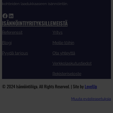
kohteiden laadukkaaseen isännöintiin.
Facebook
LinkedIn
ISÄNNÖINTIYRITYKSILLE
MEISTÄ
Referenssit
Yritys
Blogi
Meille töihin
Pyydä tarjous
Ota yhteyttä
Verkkolaskutustiedot
Rekisteriseloste
© 2024 Isännöintiliiga. All Rights Reserved. | Site by
LevelUp
Muuta evästeasetuksia