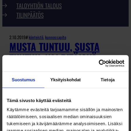
TALOYHTIÖN TALOUS
TILINPÄÄTÖS
2.10.2019
#
kiinteistö
, 
kunnossapito
MUSTA TUNTUU, SUSTA
TUNTUU, VAI PITÄISKÖ
MEIDÄN TIETÄÄ? -
REMONTTEJA
Suostumus
Yksityiskohdat
Tietoja
SUUNNITTELEMASSA
Tämä sivusto käyttää evästeitä
Käytämme evästeitä tarjoamamme sisällön ja mainosten
räätälöimiseen, sosiaalisen median ominaisuuksien
Hyvin suunniteltu on puoliksi tehty, kuuluu
tukemiseen ja kävijämäärämme analysoimiseen. Lisäksi
vanha sananlasku. Se kuka tuon sananparren
jaamme sosiaalisen median, mainosalan ja analytiikka-