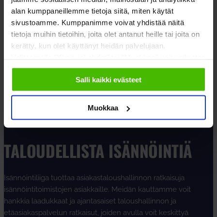
suustaan päästi, ei varmaan arvannut, miten
alan kumppaneillemme tietoja siitä, miten käytät
kohdalleen sanansa asetteli, kun mietitään
sivustoamme. Kumppanimme voivat yhdistää näitä
2020-luvun kiinteistönpitoa…
tietoja muihin tietoihin, joita olet antanut heille tai joita on
kerätty, kun olet käyttänyt heidän palvelujaan.
LUE LISÄÄ
Valitsemalla "Yksityiskohdat" tai "Muokkaa" voit vaikuttaa
sallimiisi evästeisiin.
Salli kaikki evästeet
Muokkaa
TALOUDELLISTA ISÄNNÖINTIÄ
Isännöintiliiga tuottaa asiakastaloushallinnon ratkaisuja
isännöintitoimistojen asiakkaille. Meidän kauttamme voit
hankkia laadukkaat ja ajantasaiset taloushallinnon ja
etäasiakaspalvelun ratkaisut, joiden avulla voit keskittyä