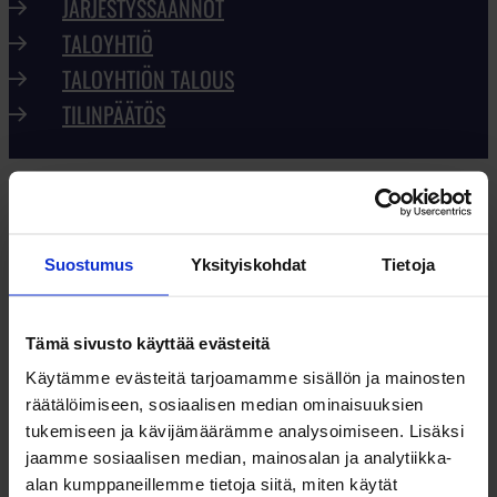
JÄRJESTYSSÄÄNNÖT
TALOYHTIÖ
TALOYHTIÖN TALOUS
TILINPÄÄTÖS
29.11.2019
#
hinnoittelu
, 
isännöinti
TALOYHTIÖN BLACK FRIDAY
– KAIKKI HALVALLA
Suostumus
Yksityiskohdat
Tietoja
Tämä sivusto käyttää evästeitä
Käytämme evästeitä tarjoamamme sisällön ja mainosten
Black Friday, eli musta perjantai on
räätälöimiseen, sosiaalisen median ominaisuuksien
kiitospäivän jälkeinen päivä eli marraskuun
tukemiseen ja kävijämäärämme analysoimiseen. Lisäksi
neljännen torstain jälkeinen perjantai. Se on
jaamme sosiaalisen median, mainosalan ja analytiikka-
etenkin Yhdysvalloissa, mutta nykyisin myös
alan kumppaneillemme tietoja siitä, miten käytät
Suomessa kauppojen joulusesongin…