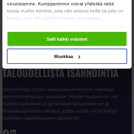
sivustoamme. Kumppanimme voivat yhdistää näitä
tietoja muihin tietoihin, joita olet antanut heille tai joita on
LUE LISÄÄ
kerätty, kun olet käyttänyt heidän palvelujaan.
Valitsemalla "Yksityiskohdat" tai "Muokkaa" voit vaikuttaa
sallimiisi evästeisiin.
Salli kaikki evästeet
Muokkaa
TALOUDELLISTA ISÄNNÖINTIÄ
Isännöintiliiga tuottaa asiakastaloushallinnon ratkaisuja
isännöintitoimistojen asiakkaille. Meidän kauttamme voit
hankkia laadukkaat ja ajantasaiset taloushallinnon ja
etäasiakaspalvelun ratkaisut, joiden avulla voit keskittyä
kohteiden laadukkaaseen isännöintiin.
Facebook
LinkedIn