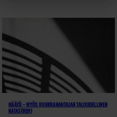
HÄÄTÖ – MYÖS VUOKRANANTAJAN TALOUDELLINEN
KATASTROFI