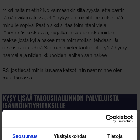
Miksi näitä mietin? No varmaankin siitä syystä, että päätin
tämän viikon alussa, että nykyinen toimitilani ei ole enää
minulle sopiva. Päätin siksi siirtää toimintani vielä
lähemmäs keskustaa, kivijalkaan suurien ikkunoiden
taakse, josta kyllä näkee mitä toimistollani tehdään. Ja
oikeasti aion tehdä Suomen mielenkiintoisinta työtä hymy
naamalla ja niiden ikkunoiden läpihän sen näkee.
P.S. jos tiedät mihin kuvassa katsot, niin näet minne olen
muuttamassa.
KYSY LISÄÄ TALOUSHALLINNON PALVELUISTA
ISÄNNÖINTIYRITYKSILLE
OTA YHTEYTTÄ
Suostumus
Yksityiskohdat
Tietoja