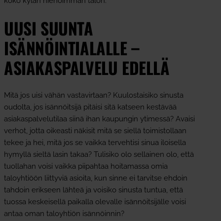
koko kylän hienoimman talon.
UUSI SUUNTA
ISÄNNÖINTIALALLE –
ASIAKASPALVELU EDELLÄ
Mitä jos uisi vähän vastavirtaan? Kuulostaisiko sinusta
oudolta, jos isännöitsijä pitäisi sitä katseen kestävää
asiakaspalvelutilaa siinä ihan kaupungin ytimessä? Avaisi
verhot, jotta oikeasti näkisit mitä se siellä toimistollaan
tekee ja hei, mitä jos se vaikka tervehtisi sinua iloisella
hymyllä sieltä lasin takaa? Tulisiko olo sellainen olo, että
tuollahan voisi vaikka piipahtaa hoitamassa omia
taloyhtiöön liittyviä asioita, kun sinne ei tarvitse ehdoin
tahdoin erikseen lähteä ja voisiko sinusta tuntua, että
tuossa keskeisellä paikalla olevalle isännöitsijälle voisi
antaa oman taloyhtiön isännöinnin?