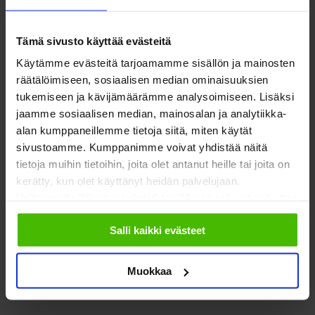
LUE LISÄÄ TALOYHTIÖN TALOUSHALLINNOSTA
Tämä sivusto käyttää evästeitä
Käytämme evästeitä tarjoamamme sisällön ja mainosten
räätälöimiseen, sosiaalisen median ominaisuuksien
tukemiseen ja kävijämäärämme analysoimiseen. Lisäksi
jaamme sosiaalisen median, mainosalan ja analytiikka-
alan kumppaneillemme tietoja siitä, miten käytät
sivustoamme. Kumppanimme voivat yhdistää näitä
tietoja muihin tietoihin, joita olet antanut heille tai joita on
kerätty, kun olet käyttänyt heidän palvelujaan.
Valitsemalla "Yksityiskohdat" tai "Muokkaa" voit vaikuttaa
sallimiisi evästeisiin.
Salli kaikki evästeet
Muokkaa
ISÄNNÖITSIJÄN KYMMENEN KÄSKYÄ TALOUDESTA