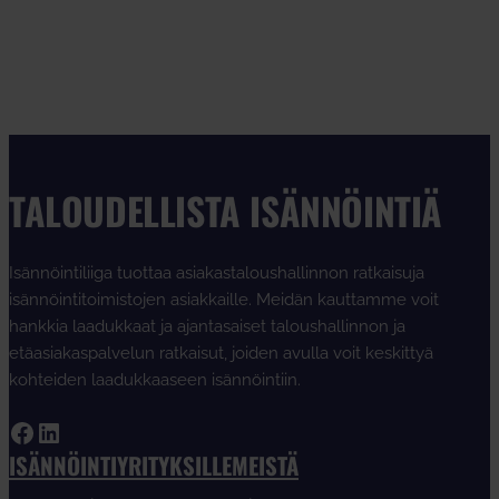
TALOUDELLISTA ISÄNNÖINTIÄ
Isännöintiliiga tuottaa asiakastaloushallinnon ratkaisuja
isännöintitoimistojen asiakkaille. Meidän kauttamme voit
hankkia laadukkaat ja ajantasaiset taloushallinnon ja
etäasiakaspalvelun ratkaisut, joiden avulla voit keskittyä
kohteiden laadukkaaseen isännöintiin.
Facebook
LinkedIn
ISÄNNÖINTIYRITYKSILLE
MEISTÄ