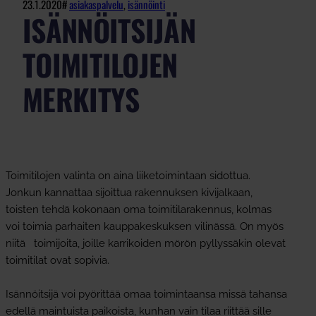
23.1.2020
#
asiakaspalvelu
, 
isännöinti
ISÄNNÖITSIJÄN
TOIMITILOJEN
MERKITYS
Toimitilojen valinta on aina liiketoimintaan sidottua.
Jonkun kannattaa sijoittua rakennuksen kivijalkaan,
toisten tehdä kokonaan oma toimitilarakennus, kolmas
voi toimia parhaiten kauppakeskuksen vilinässä. On myös
niitä toimijoita, joille karrikoiden mörön pyllyssäkin olevat
toimitilat ovat sopivia.
Isännöitsijä voi pyörittää omaa toimintaansa missä tahansa
edellä maintuista paikoista, kunhan vain tilaa riittää sille