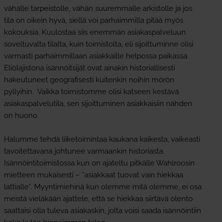
vähälle tarpeistolle, vähän suuremmalle arkistolle ja jos
tila on oikein hyvä, siellä voi parhaimmilla pitää myös
kokouksia. Kuulostaa siis enemmän asiakaspalveluun
soveltuvalta tilalta, kuin toimistolta, eli sijoittuminne olisi
varmasti parhaimmillaan asiakkaille helpossa paikassa.
Eliölajistona isännöitsijät ovat ainakin historiallisesti
hakeutuneet geografisesti kuitenkin noihin mörön
pyllyihin. Vaikka toimistomme olisi katseen kestävä
asiakaspalvelutila, sen sijoittuminen asiakkaisiin nähden
on huono.
Halumme tehdä liiketoimintaa kaukana kaikesta, vaikeasti
tavoitettavana johtunee varmaankin historiasta.
Isännöintitoimistossa kun on ajateltu pitkälle Wahlroosin
mietteen mukaisesti – ”asiakkaat tuovat vain hiekkaa
lattialle”. Myyntimiehinä kun olemme mitä olemme, ei osa
meistä vieläkään ajattele, että se hiekkaa siirtävä olento
saattaisi olla tuleva asiakaskin, jolta voisi saada isännöintiin