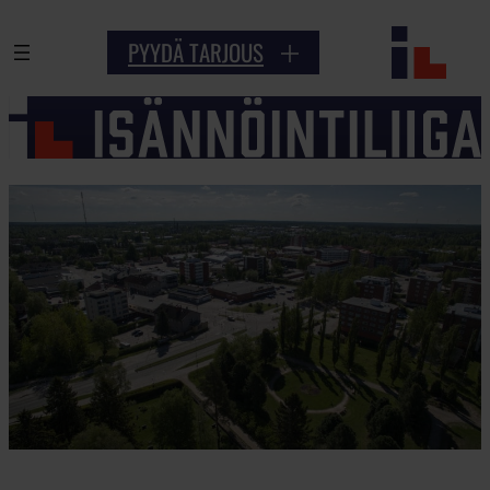
Siirry
PYYDÄ TARJOUS
sisältöön