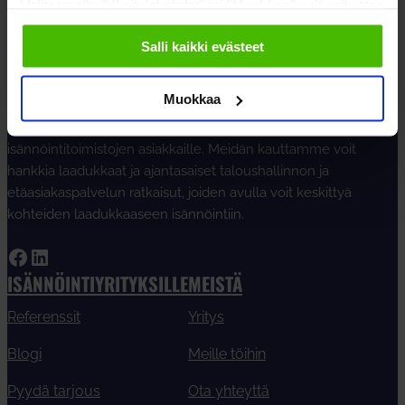
Valitsemalla "Yksityiskohdat" tai "Muokkaa" voit vaikuttaa
sallimiisi evästeisiin.
Salli kaikki evästeet
TALOUDELLISTA ISÄNNÖINTIÄ
Muokkaa
Isännöintiliiga tuottaa asiakastaloushallinnon ratkaisuja
isännöintitoimistojen asiakkaille. Meidän kauttamme voit
hankkia laadukkaat ja ajantasaiset taloushallinnon ja
etäasiakaspalvelun ratkaisut, joiden avulla voit keskittyä
kohteiden laadukkaaseen isännöintiin.
Facebook
LinkedIn
ISÄNNÖINTIYRITYKSILLE
MEISTÄ
Referenssit
Yritys
Blogi
Meille töihin
Pyydä tarjous
Ota yhteyttä