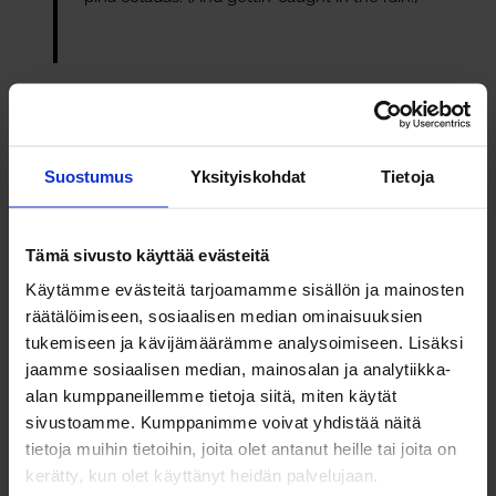
…or something like this:
Suostumus
Yksityiskohdat
Tietoja
The XYZ Doohickey Company was founded in
1971, and has been providing quality doohickeys
to the public ever since. Located in Gotham City,
Tämä sivusto käyttää evästeitä
XYZ employs over 2,000 people and does all
kinds of awesome things for the Gotham
Käytämme evästeitä tarjoamamme sisällön ja mainosten
community.
räätälöimiseen, sosiaalisen median ominaisuuksien
tukemiseen ja kävijämäärämme analysoimiseen. Lisäksi
jaamme sosiaalisen median, mainosalan ja analytiikka-
alan kumppaneillemme tietoja siitä, miten käytät
As a new WordPress user, you should go to
your
sivustoamme. Kumppanimme voivat yhdistää näitä
dashboard
to delete this page and create new pages for
tietoja muihin tietoihin, joita olet antanut heille tai joita on
your content. Have fun!
kerätty, kun olet käyttänyt heidän palvelujaan.