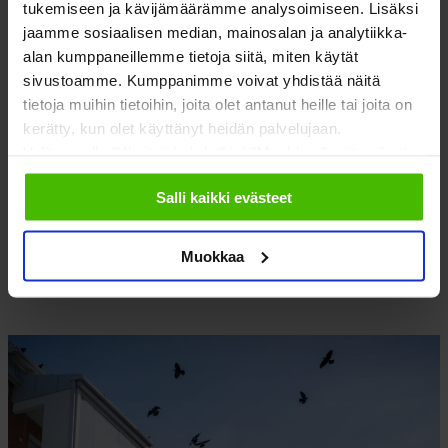
tukemiseen ja kävijämäärämme analysoimiseen. Lisäksi
jaamme sosiaalisen median, mainosalan ja analytiikka-
alan kumppaneillemme tietoja siitä, miten käytät
sivustoamme. Kumppanimme voivat yhdistää näitä
tietoja muihin tietoihin, joita olet antanut heille tai joita on
kerätty, kun olet käyttänyt heidän palvelujaan.
Valitsemalla "Yksityiskohdat" tai "Muokkaa" voit vaikuttaa
sallimiisi evästeisiin.
Salli kaikki evästeet
ISÄNNÖINTILIIGA ON ISÄNNÖINTIALAN VUODEN 2024
TYÖPAIKKA
Muokkaa