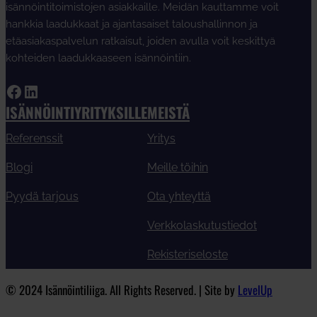
isännöintitoimistojen asiakkaille. Meidän kauttamme voit
hankkia laadukkaat ja ajantasaiset taloushallinnon ja
etäasiakaspalvelun ratkaisut, joiden avulla voit keskittyä
kohteiden laadukkaaseen isännöintiin.
Facebook
LinkedIn
ISÄNNÖINTIYRITYKSILLE
MEISTÄ
Referenssit
Yritys
Blogi
Meille töihin
Pyydä tarjous
Ota yhteyttä
Verkkolaskutustiedot
Rekisteriseloste
© 2024 Isännöintiliiga. All Rights Reserved. | Site by
LevelUp