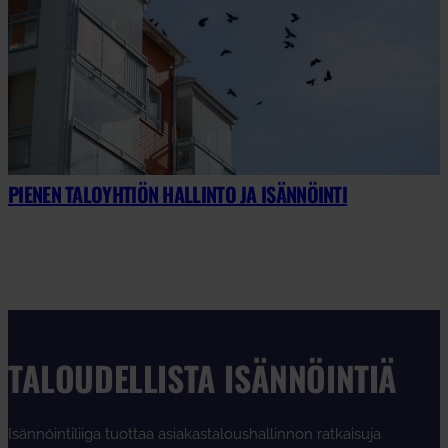
PIENEN TALOYHTIÖN HALLINTO JA ISÄNNÖINTI
TALOUDELLISTA ISÄNNÖINTIÄ
Isännöintiliiga tuottaa asiakastaloushallinnon ratkaisuja