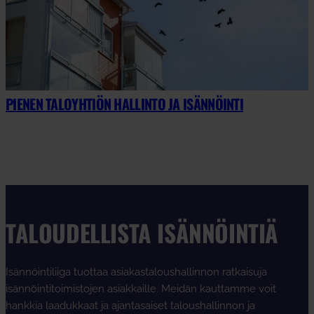
PIENEN TALOYHTIÖN HALLINTO JA ISÄNNÖINTI
TALOUDELLISTA ISÄNNÖINTIÄ
Isännöintiliiga tuottaa asiakastaloushallinnon ratkaisuja
isännöintitoimistojen asiakkaille. Meidän kauttamme voit
hankkia laadukkaat ja ajantasaiset taloushallinnon ja