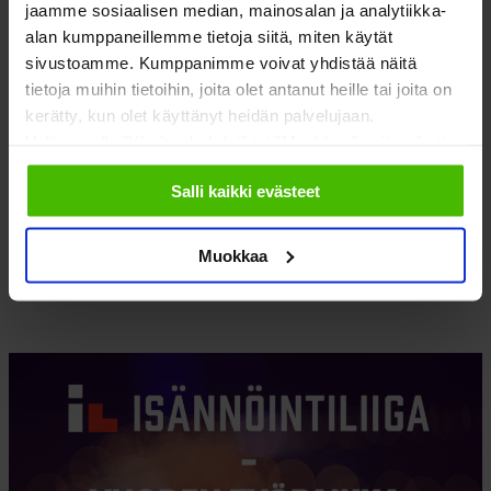
jaamme sosiaalisen median, mainosalan ja analytiikka-
alan kumppaneillemme tietoja siitä, miten käytät
sivustoamme. Kumppanimme voivat yhdistää näitä
tietoja muihin tietoihin, joita olet antanut heille tai joita on
kerätty, kun olet käyttänyt heidän palvelujaan.
Valitsemalla "Yksityiskohdat" tai "Muokkaa" voit vaikuttaa
sallimiisi evästeisiin.
Salli kaikki evästeet
HÄÄTÖ – MYÖS VUOKRANANTAJAN TALOUDELLINEN
KATASTROFI
Muokkaa