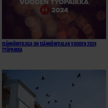
ISÄNNÖINTILIIGA ON ISÄNNÖINTIALAN VUODEN 2024
TYÖPAIKKA