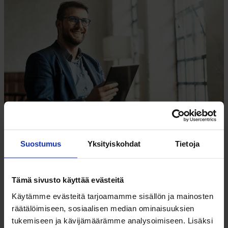
ISÄNNÖITSIJÄN KYMMENEN KÄSKYÄ TALOUDESTA
Suostumus
Yksityiskohdat
Tietoja
Tämä sivusto käyttää evästeitä
Käytämme evästeitä tarjoamamme sisällön ja mainosten
räätälöimiseen, sosiaalisen median ominaisuuksien
tukemiseen ja kävijämäärämme analysoimiseen. Lisäksi