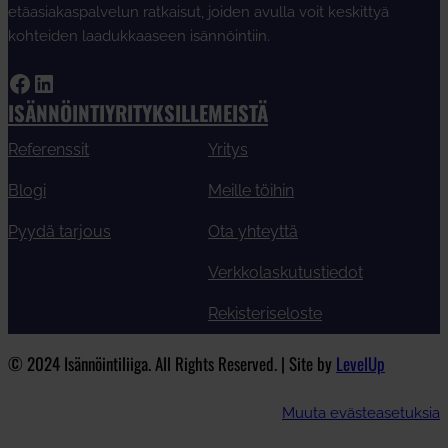
etäasiakaspalvelun ratkaisut, joiden avulla voit keskittyä
kohteiden laadukkaaseen isännöintiin.
Facebook
LinkedIn
ISÄNNÖINTIYRITYKSILLE
MEISTÄ
Referenssit
Yritys
Blogi
Meille töihin
Pyydä tarjous
Ota yhteyttä
Verkkolaskutustiedot
Rekisteriseloste
© 2024 Isännöintiliiga. All Rights Reserved. | Site by
LevelUp
Muuta evästeasetuksia