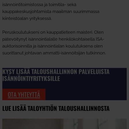
isännöintitoimistossa ja toimitila- sekä
kauppakeskusjohtamista maailman suurimmassa
kiinteistöalan yrityksessä.
Peruskoulutukseni on kauppatieteen maisteri. Olen
pätevöitynyt isännöintialalle henkilökohtaisella ISA-
auktorisoinnilla ja isännöintialan koulutuksena olen
suorittanut johtavan ammatti-isännöitsijän tutkinnon.
KYSY LISÄÄ TALOUSHALLINNON PALVELUISTA
ISÄNNÖINTIYRITYKSILLE
OTA YHTEYTTÄ
LUE LISÄÄ TALOYHTIÖN TALOUSHALLINNOSTA