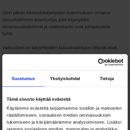
Olen pitkän kiinteistökirjanpidon kokemuksen omaava
taloushallinnon asiantuntija, jolle kirjanpidot,
lainaosuuslaskelmat ja vastikekanto ovat jokapäiväistä
työtä.
Vastuullani on taloyhtiöiden taloushallintoon liittyvät asiat.
Lisäksi toimin tiimipäällikkönä.
Aikaisempaa kokemusta ennen Isännöintiliigaa on
karttunut Suomen suurimman isännöintitoimiston
Suostumus
Yksityiskohdat
Tietoja
asiakaspalvelussa, kirjanpitäjänä ja kirjanpitokeskuksen
päällikkönä. Lisäksi olen toiminut controllerina
rakennusalan yrityksessä ja taloushallinnon asiantuntijana
Tämä sivusto käyttää evästeitä
tilitoimistossa.
Käytämme evästeitä tarjoamamme sisällön ja mainosten
räätälöimiseen, sosiaalisen median ominaisuuksien
Koulutukseltani olen tradenomi.
tukemiseen ja kävijämäärämme analysoimiseen. Lisäksi
jaamme sosiaalisen median, mainosalan ja analytiikka-