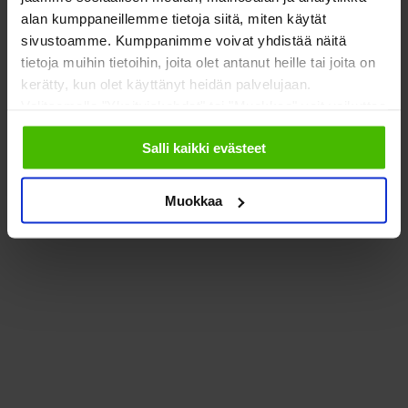
alan kumppaneillemme tietoja siitä, miten käytät
sivustoamme. Kumppanimme voivat yhdistää näitä
tietoja muihin tietoihin, joita olet antanut heille tai joita on
kerätty, kun olet käyttänyt heidän palvelujaan.
Valitsemalla "Yksityiskohdat" tai "Muokkaa" voit vaikuttaa
sallimiisi evästeisiin.
Salli kaikki evästeet
Muokkaa